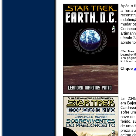
Após o f
a Terra 
reconstr
indefini
mudar os
Conheça 
artimanh
século 2
aonde to
Star Trek:
Leandro Ma
176 págin
Publicado
Clique
a
Em 2345
em Bajo
Cardass
sofre u
nave de 
ferido, 
de uma m
preza sua
acima de