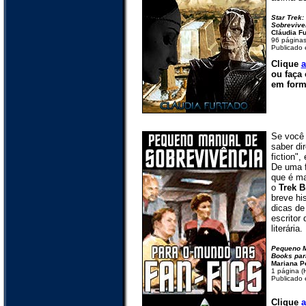
Star Trek:
Sobrevive
Cláudia Fu
96 página
Publicado
Clique
a
ou faça
em form
Se você
saber di
fiction",
De uma f
que é ma
o
Trek B
breve his
dicas de
escritor
literária.
Pequeno M
Books par
Mariana P
1 página (
Publicado
Clique
a