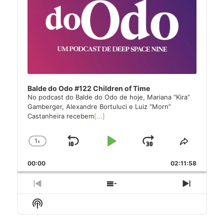
Balde do Odo #122 Children of Time
No podcast do Balde do Odo de hoje, Mariana “Kira”
Gamberger, Alexandre Bortuluci e Luiz “Morn”
Castanheira recebem
[...]
1
x
Skip
Play
Jump
Change
Share
Playback
This
Backward
Pause
Forward
00:00
Rate
02:11:58
Episode
Previous
Show
Next
Episode
Episodes
Episode
Show
List
Podcast
Information