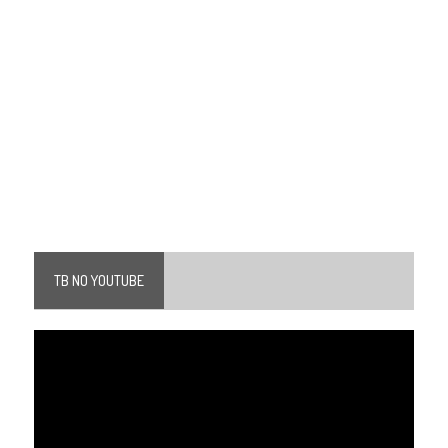
TB NO YOUTUBE
Tocador
de
vídeo