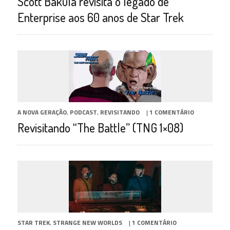
Scott Bakula revisita o legado de
Enterprise aos 60 anos de Star Trek
A NOVA GERAÇÃO
,
PODCAST
,
REVISITANDO
|
1 COMENTÁRIO
Revisitando “The Battle” (TNG 1×08)
STAR TREK
,
STRANGE NEW WORLDS
|
1 COMENTÁRIO