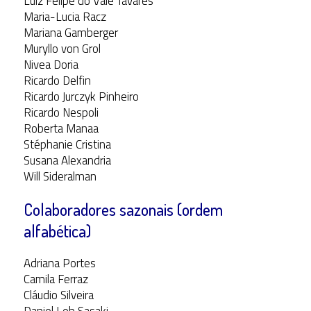
Luiz Felipe do Vale Tavares
Maria-Lucia Racz
Mariana Gamberger
Muryllo von Grol
Nivea Doria
Ricardo Delfin
Ricardo Jurczyk Pinheiro
Ricardo Nespoli
Roberta Manaa
Stéphanie Cristina
Susana Alexandria
Will Sideralman
Colaboradores sazonais (ordem
alfabética)
Adriana Portes
Camila Ferraz
Cláudio Silveira
Daniel Leb Sasaki