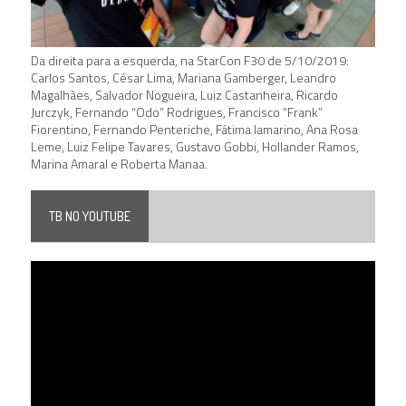
Da direita para a esquerda, na StarCon F30 de 5/10/2019:
Carlos Santos, César Lima, Mariana Gamberger, Leandro
Magalhães, Salvador Nogueira, Luiz Castanheira, Ricardo
Jurczyk, Fernando “Odo” Rodrigues, Francisco “Frank”
Fiorentino, Fernando Penteriche, Fátima Iamarino, Ana Rosa
Leme, Luiz Felipe Tavares, Gustavo Gobbi, Hollander Ramos,
Marina Amaral e Roberta Manaa.
TB NO YOUTUBE
Tocador
de
vídeo