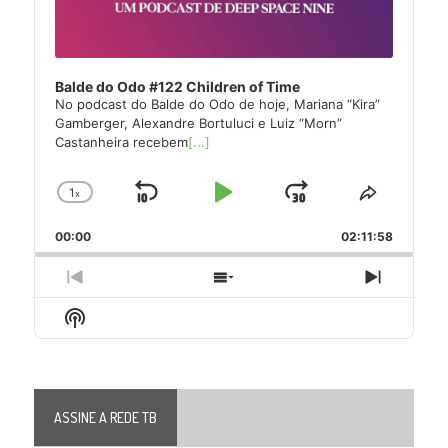
Balde do Odo #122 Children of Time
No podcast do Balde do Odo de hoje, Mariana “Kira”
Gamberger, Alexandre Bortuluci e Luiz “Morn”
Castanheira recebem
[...]
1
x
Skip
Play
Jump
Change
Share
Playback
This
Backward
Pause
Forward
00:00
Rate
02:11:58
Episode
Previous
Show
Next
Episode
Episodes
Episode
Show
List
Podcast
Information
ASSINE A REDE TB