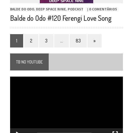
BALDE DO ODO
,
DEEP SPACE NINE
,
PODCAST
|
0 COMENTÁRIOS
Balde do Odo #120 Ferengi Love Song
1
2
3
…
83
»
TB NO YOUTUBE
Tocador
de
vídeo