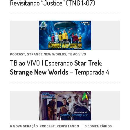
Revisitando “Justice” (TNG 1×07)
PODCAST
,
STRANGE NEW WORLDS
,
TB AO VIVO
TB ao VIVO | Esperando
Star Trek:
Strange New Worlds
– Temporada 4
A NOVA GERAÇÃO
,
PODCAST
,
REVISITANDO
|
0 COMENTÁRIOS