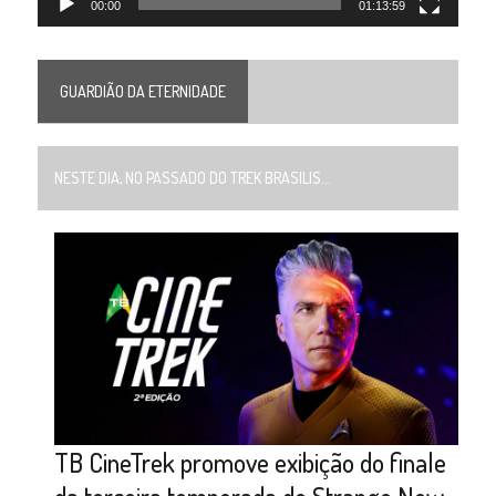
00:00
01:13:59
GUARDIÃO DA ETERNIDADE
NESTE DIA, NO PASSADO DO TREK BRASILIS...
TB CineTrek promove exibição do finale