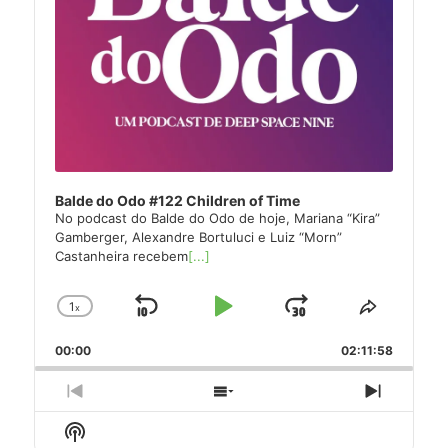
Balde do Odo #122 Children of Time
No podcast do Balde do Odo de hoje, Mariana “Kira”
Gamberger, Alexandre Bortuluci e Luiz “Morn”
Castanheira recebem
[...]
1
x
Skip
Play
Jump
Change
Share
Playback
This
Backward
Pause
Forward
00:00
Rate
02:11:58
Episode
Previous
Show
Next
Episode
Episodes
Episode
Show
List