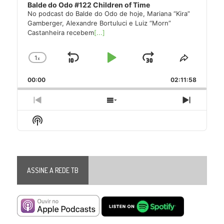
Balde do Odo #122 Children of Time
No podcast do Balde do Odo de hoje, Mariana “Kira”
Gamberger, Alexandre Bortuluci e Luiz “Morn”
Castanheira recebem
[...]
1
x
Skip
Play
Jump
Change
Share
Playback
This
Backward
Pause
Forward
00:00
Rate
02:11:58
Episode
Previous
Show
Next
Episode
Episodes
Episode
Show
List
Podcast
Information
ASSINE A REDE TB