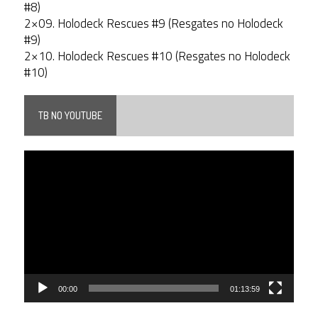
#8)
2×09. Holodeck Rescues #9 (Resgates no Holodeck
#9)
2×10. Holodeck Rescues #10 (Resgates no Holodeck
#10)
TB NO YOUTUBE
Tocador
de
vídeo
00:00
01:13:59