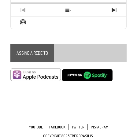
Previous
Show
Next
Episode
Episodes
Episode
Show
List
Podcast
Information
ASSINE A REDE TB
YOUTUBE
FACEBOOK
TWITTER
INSTAGRAM
COPYRIGHT 2025 TREK BRASILIS.