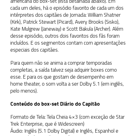
americana do box-set (lista detalhada abaixo). Em
cada um deles, há o episódio favorito de cada um dos
intérpretes dos capitães de Jornada: William Shatner
(Kirk), Patrick Stewart (Picard), Avery Brooks (Sisko),
Kate Mulgrew (Janeway) e Scott Bakula (Archer). Além
desse episódio, outros dois favoritos dos fãs foram
incluídos. E os segmentos contam com apresentações
especiais dos capitães.
Para quem não se anima a comprar temporadas
completas, a saída talvez seja adquirir boxes como
esse. E para os que gostam de desempenho em
home theater, o som volta a ser Dolby 5.1 (em inglês,
pelo menos).
Conteúdo do box-set Diário do Capitão
Formato de Tela: Tela Cheia 4×3 (com exceção de Star
Trek Enterprise, que é Widescreen)
Áudio: Inglês (5.1 Dolby Digital) e Inglês, Espanhol e