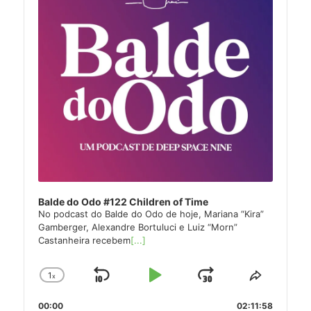
Balde do Odo #122 Children of Time
No podcast do Balde do Odo de hoje, Mariana “Kira”
Gamberger, Alexandre Bortuluci e Luiz “Morn”
Castanheira recebem
[...]
1
x
Skip
Play
Jump
Change
Share
Playback
This
Backward
Pause
Forward
00:00
Rate
02:11:58
Episode