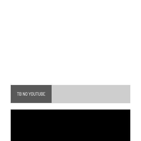
TB NO YOUTUBE
Tocador
de
vídeo