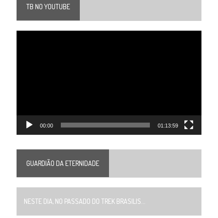
TB NO YOUTUBE
Tocador
de
vídeo
00:00
01:13:59
GUARDIÃO DA ETERNIDADE
NESTE DIA, NO PASSADO DO TREK BRASILIS...