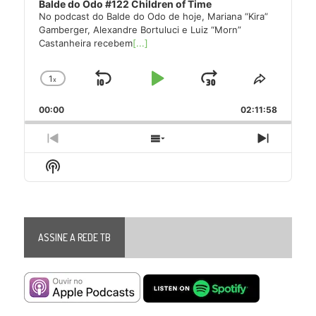
Balde do Odo #122 Children of Time
No podcast do Balde do Odo de hoje, Mariana “Kira”
Gamberger, Alexandre Bortuluci e Luiz “Morn”
Castanheira recebem
[...]
1
x
Skip
Play
Jump
Change
Share
Playback
This
Backward
Pause
Forward
00:00
Rate
02:11:58
Episode
Previous
Show
Next
Episode
Episodes
Episode
Show
List
Podcast
Information
ASSINE A REDE TB