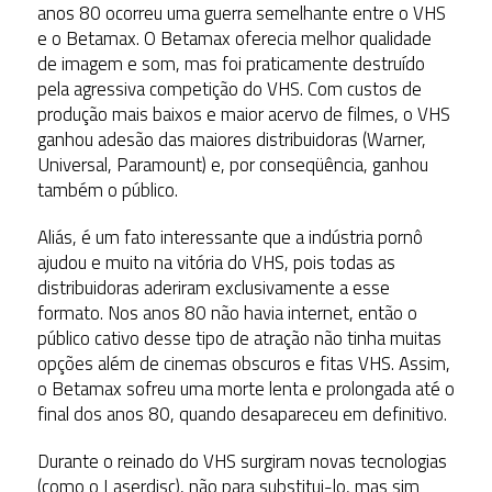
anos 80 ocorreu uma guerra semelhante entre o VHS
e o Betamax. O Betamax oferecia melhor qualidade
de imagem e som, mas foi praticamente destruído
pela agressiva competição do VHS. Com custos de
produção mais baixos e maior acervo de filmes, o VHS
ganhou adesão das maiores distribuidoras (Warner,
Universal, Paramount) e, por conseqüência, ganhou
também o público.
Aliás, é um fato interessante que a indústria pornô
ajudou e muito na vitória do VHS, pois todas as
distribuidoras aderiram exclusivamente a esse
formato. Nos anos 80 não havia internet, então o
público cativo desse tipo de atração não tinha muitas
opções além de cinemas obscuros e fitas VHS. Assim,
o Betamax sofreu uma morte lenta e prolongada até o
final dos anos 80, quando desapareceu em definitivo.
Durante o reinado do VHS surgiram novas tecnologias
(como o Laserdisc), não para substitui-lo, mas sim