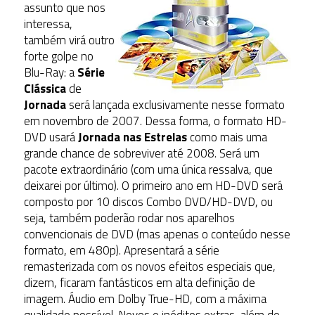
assunto que nos
interessa,
também virá outro
forte golpe no
Blu-Ray: a
Série
Clássica
de
Jornada
será lançada exclusivamente nesse formato
em novembro de 2007. Dessa forma, o formato HD-
DVD usará
Jornada nas Estrelas
como mais uma
grande chance de sobreviver até 2008. Será um
pacote extraordinário (com uma única ressalva, que
deixarei por último). O primeiro ano em HD-DVD será
composto por 10 discos Combo DVD/HD-DVD, ou
seja, também poderão rodar nos aparelhos
convencionais de DVD (mas apenas o conteúdo nesse
formato, em 480p). Apresentará a série
remasterizada com os novos efeitos especiais que,
dizem, ficaram fantásticos em alta definição de
imagem. Áudio em Dolby True-HD, com a máxima
qualidade possível. Novos e inéditos extras, além de