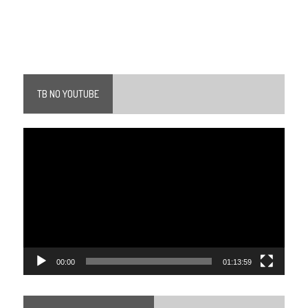
TB NO YOUTUBE
Tocador
de
vídeo
00:00
01:13:59