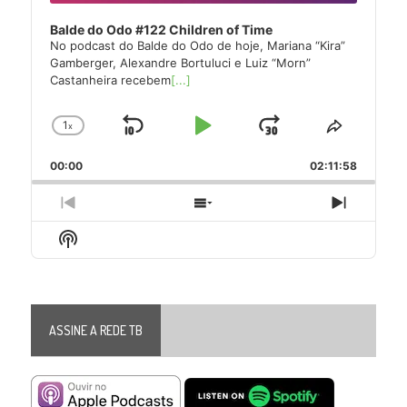
Balde do Odo #122 Children of Time
No podcast do Balde do Odo de hoje, Mariana “Kira”
Gamberger, Alexandre Bortuluci e Luiz “Morn”
Castanheira recebem
[...]
1
x
Skip
Play
Jump
Change
Share
Playback
This
Backward
Pause
Forward
00:00
Rate
02:11:58
Episode
Previous
Show
Next
Episode
Episodes
Episode
Show
List
Podcast
Information
ASSINE A REDE TB