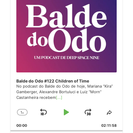
Balde do Odo #122 Children of Time
No podcast do Balde do Odo de hoje, Mariana “Kira”
Gamberger, Alexandre Bortuluci e Luiz “Morn”
Castanheira recebem
[...]
1
x
Skip
Play
Jump
Change
Share
Playback
This
Backward
Pause
Forward
00:00
Rate
02:11:58
Episode