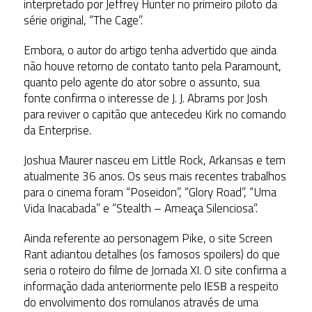
interpretado por Jeffrey Hunter no primeiro piloto da
série original, “The Cage”.
Embora, o autor do artigo tenha advertido que ainda
não houve retorno de contato tanto pela Paramount,
quanto pelo agente do ator sobre o assunto, sua
fonte confirma o interesse de J. J. Abrams por Josh
para reviver o capitão que antecedeu Kirk no comando
da Enterprise.
Joshua Maurer nasceu em Little Rock, Arkansas e tem
atualmente 36 anos. Os seus mais recentes trabalhos
para o cinema foram “Poseidon”, “Glory Road”, “Uma
Vida Inacabada” e “Stealth – Ameaça Silenciosa”.
Ainda referente ao personagem Pike, o site Screen
Rant adiantou detalhes (os famosos spoilers) do que
seria o roteiro do filme de Jornada XI. O site confirma a
informação dada anteriormente pelo
IESB
a respeito
do envolvimento dos romulanos através de uma