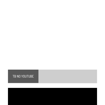
TB NO YOUTUBE
Tocador
de
vídeo