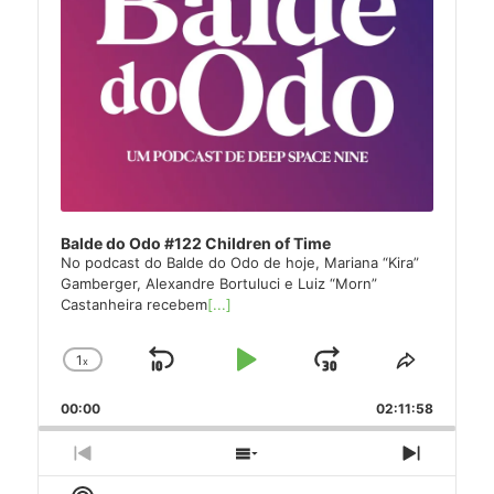
Balde do Odo #122 Children of Time
No podcast do Balde do Odo de hoje, Mariana “Kira”
Gamberger, Alexandre Bortuluci e Luiz “Morn”
Castanheira recebem
[...]
1
x
Skip
Play
Jump
Change
Share
Playback
This
Backward
Pause
Forward
00:00
Rate
02:11:58
Episode
Previous
Show
Next
Episode
Episodes
Episode