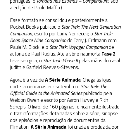
português, o
Jornada nas Estrelas – Compendium
, sob
a edição de Paulo Maffia.)
Esse formato se consolidou e posteriormente a
Pocket Books publicou o
Star Trek: The Next Generation
Companion
, escrito por Larry Nemecek; o
Star Trek:
Deep Space Nine Companion
de Terry J. Erdmann com
Paula M. Block; e o
Star Trek: Voyager Companion
de
autoria de Paul Ruditis. Até a série natimorta
Fase 2
teve seu guia, o
Star Trek: Phase II
pelas mãos do casal
Judith e Garfield Reeves-Stevens.
Agora é a vez de
A Série Animada
. Chega às lojas
norte-americanas em setembro o
Star Trek: The
Official Guide to the Animated Series
publicado pela
Weldon Owen e escrito por Aaron Harvey e Rich
Schepis. O livro, de 160 páginas, é ricamente ilustrado
e traz informações detalhadas sobre a série, sinopse
dos episódios e reprodução de documentos da
Filmation.
A Série Animada
foi criada e produzida por