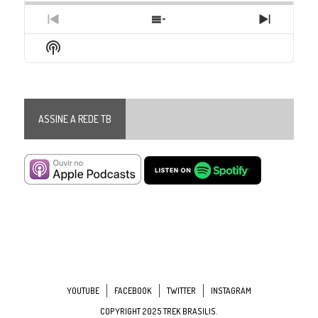
Previous
Show
Next
Episode
Episodes
Episode
Show
List
Podcast
Information
ASSINE A REDE TB
YOUTUBE
FACEBOOK
TWITTER
INSTAGRAM
COPYRIGHT 2025 TREK BRASILIS.