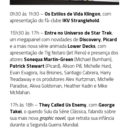
0h30 às 1h30 –
Os Estilos de Vida Klingon
, com
apresentação do fã-clube
IKV Stranglehold
.
15h30 às 17h –
Entre no Universo de Star Trek
,
um megapainel com novidades de
Discovery
,
Picard
e a mais nova série animada
Lower Decks
, com
apresentação de Tig Notaro (Jet Reno) e presença dos
atores
Sonequa Martin-Green
(Michael Burnham),
Patrick Stewart
(Picard), Alison Pill, Michelle Hurd,
Evan Evagora, Isa Briones, Santiago Cabrera, Harry
Treadaway e os produtores Alex Kurtzman, Michelle
Paradise, Akiva Goldsman, Heather Kadin e Mike
McMahan.
17h às 18h –
They Called Us Enemy
, com
George
Takei
, o querido Sulu da Série Clássica, falando sobre
sua mais nova
graphic novel
, que retrata sua infância
durante a Segunda Guerra Mundial.