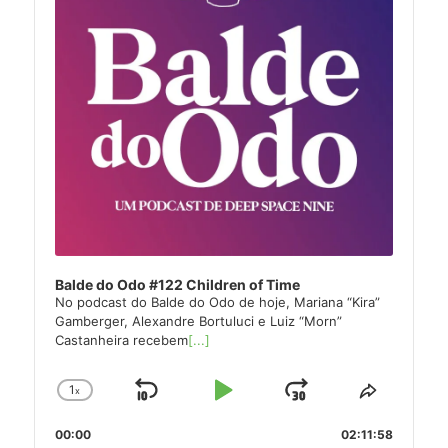
Balde do Odo #122 Children of Time
No podcast do Balde do Odo de hoje, Mariana “Kira”
Gamberger, Alexandre Bortuluci e Luiz “Morn”
Castanheira recebem
[...]
1
x
Skip
Play
Jump
Change
Share
Playback
This
Backward
Pause
Forward
00:00
Rate
02:11:58
Episode