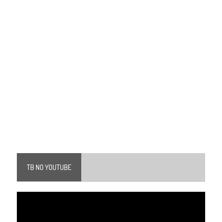
TB NO YOUTUBE
Tocador
de
vídeo