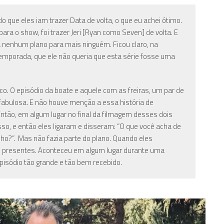
 que eles iam trazer Data de volta, o que eu achei ótimo.
ara o show, foi trazer Jeri [Ryan como Seven] de volta. E
 nenhum plano para mais ninguém. Ficou claro, na
 temporada, que ele não queria que esta série fosse uma
nco. O episódio da boate e aquele com as freiras, um par de
fabulosa. E não houve menção a essa história de
Então, em algum lugar no final da filmagem desses dois
so, e então eles ligaram e disseram: “O que você acha de
cho?”. Mas não fazia parte do plano. Quando eles
s presentes. Aconteceu em algum lugar durante uma
episódio tão grande e tão bem recebido.