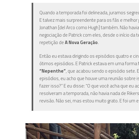
Quando a temporada foi delineada, juramos segredo
E talvez mais surpreendente para os fãs e melhor p
Jonathan [del Arco como Hugh] também. Não havia
negociação de Patrick com eles, desde o início da
repetição de
A Nova Geração
.
Então eu estava dirigindo os episódios quatro e ci
ótimos episódios. E Patrick estava em uma forma 
“Nepenthe”
, que acabou sendo o episódio sete. 
episódios, eu acho que houve uma reunião sobre is
fazer isso?” E eu disse: “O que você acha que eu a
resolveram a temporada, não havia nada de Riker
revisão. Não sei, mas estou muito grato. E foi um 