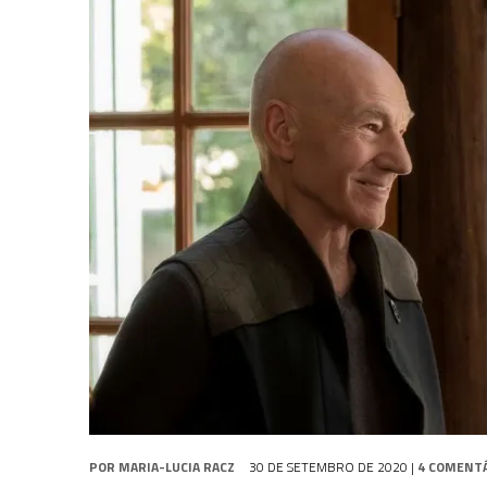
31 DE JULHO DE 2026
|
GRANDES JORNADAS | QUATRO EPISÓDIOS DE
31 DE JULHO DE 2026
|
BOX DELUXE DO ANO 5 DA
COLEÇÃO TREK BRA
6 DE AGOSTO DE 2026
|
NOVA TEMPORADA DE
THE CENTER SEAT
, SÉR
POR
MARIA-LUCIA RACZ
30 DE SETEMBRO DE 2020
|
4 COMENT