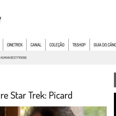
CINETREK
CANAL
COLEÇÃO
TBSHOP
GUIA DO CÂN
: HUMAN BEST FRIEND
TEMPORADA DE STRANGE NEW WORDS
re Star Trek: Picard
 FILME DE FÃS AXANAR HORAS APÓS ESTREIA
T
 – “THE GRIFFIN INCIDENT” (4×02)
d
v
FIM DE UMA ERA NA SDCC