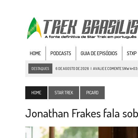
HOME
PODCASTS
GUIA DE EPISÓDIOS
STXP
DESTAQUES
6 DE AGOSTO DE 2026
|
AVALIE E COMENTE SNW 4×03
5 DE AGOSTO DE 2026
|
BALDE DO ODO #122 CHILDREN OF TIME
4 DE AGOSTO DE 2026
|
REVISITANDO “HIDE AND Q” (TNG 1×09)
HOME
STAR TREK
PICARD
3 DE AGOSTO DE 2026
|
VEJA FOTOS DO TERCEIRO EPISÓDIO DA 4ª 
Jonathan Frakes fala sob
3 DE AGOSTO DE 2026
|
PARAMOUNT E CBS DERRUBAM NOVO VÍDEO DO
2 DE AGOSTO DE 2026
|
TB AO VIVO | STAR TREK: STRANGE NEW WORLDS
1 DE AGOSTO DE 2026
|
ELENCO DE STRANGE NEW WORLDS ENCARA O 