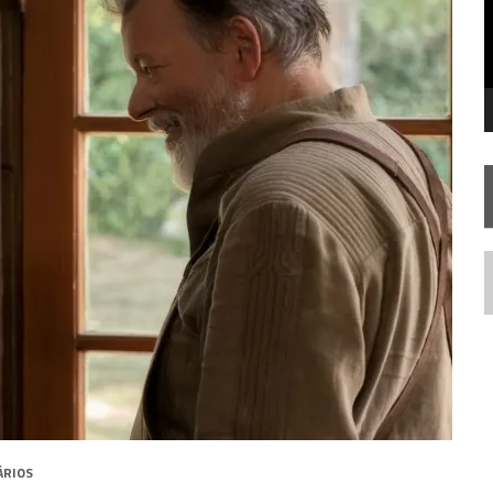
STAR TREK
SOBRE DIFERENTES PONTOS DE VISTA
SILIS
JÁ DISPONÍVEL EM PRÉ-VENDA!
IE DOCUMENTAL DE
STAR TREK
, CHEGA EM 8 DE SETEMBRO
N
ÁRIOS