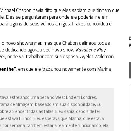
Michael Chabon havia dito que eles sabiam que tinham que
le. Eles se perguntaram para onde ele poderia ir e em
m para alguns de seus velhos amigos. Frakes concordou e
C
 o novo showrunner, mas que Chabon delineou toda a
p
 se dedicando agora a seu novo show
Kavalier e Klay
,
r, onde vai trabalhar com sua esposa, Ayelet Waldman.
penthe”
, em que ele trabalhou novamente com Marina
P
estava estrelando uma peça no West End em Londres.
rama de filmagem, baseado em sua disponibilidade. Eu
obre aprender todas as falas. E eu sabia, depois de ter
gue estava fluindo. E eu esperava que Marina, que estava
s por semana, também estaria realmente funcionando, ela