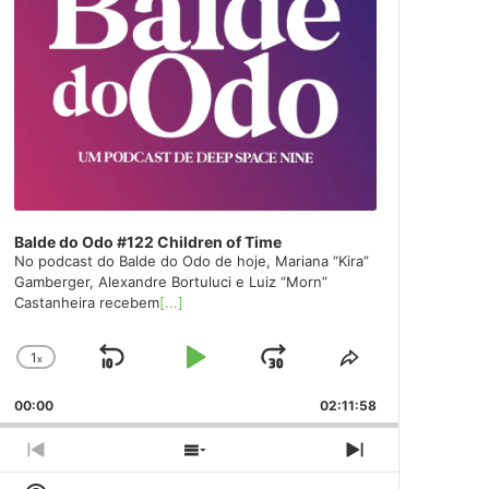
Balde do Odo #122 Children of Time
No podcast do Balde do Odo de hoje, Mariana “Kira”
Gamberger, Alexandre Bortuluci e Luiz “Morn”
Castanheira recebem
[...]
1
x
Skip
Play
Jump
Change
Share
Playback
This
Backward
Pause
Forward
00:00
Rate
02:11:58
Episode
Previous
Show
Next
Episode
Episodes
Episode