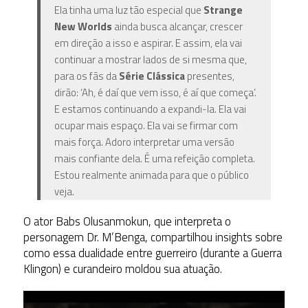
Ela tinha uma luz tão especial que
Strange
New Worlds
ainda busca alcançar, crescer
em direção a isso e aspirar. E assim, ela vai
continuar a mostrar lados de si mesma que,
para os fãs da
Série Clássica
presentes,
dirão: ‘Ah, é daí que vem isso, é aí que começa’.
E estamos continuando a expandi-la. Ela vai
ocupar mais espaço. Ela vai se firmar com
mais força. Adoro interpretar uma versão
mais confiante dela. É uma refeição completa.
Estou realmente animada para que o público
veja.
O
ator
Babs
Olusanmokun,
que
interpreta
o
personagem Dr.
M’Benga,
compartilhou
insights
sobre
como
essa
dualidade
entre
guerreiro (durante a Guerra
Klingon)
e
curandeiro
moldou
sua
atuação.