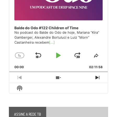
Balde do Odo #122 Children of Time
No podcast do Balde do Odo de hoje, Mariana “Kira”
Gamberger, Alexandre Bortuluci e Luiz “Morn”
Castanheira recebem
[...]
1
x
Skip
Play
Jump
Change
Share
Playback
This
Backward
Pause
Forward
00:00
Rate
02:11:58
Episode
Previous
Show
Next
Episode
Episodes
Episode
Show
List
Podcast
Information
ASSINE A REDE TB