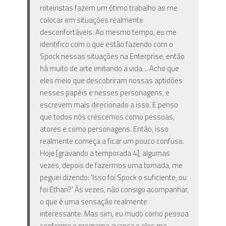
roteiristas fazem um ótimo trabalho ao me
colocar em situações realmente
desconfortáveis. Ao mesmo tempo, eu me
identifico com o que estão fazendo com o
Spock nessas situações na Enterprise, então
há muito de arte imitando a vida… Acho que
eles meio que descobriram nossas aptidões
nesses papéis e nesses personagens, e
escrevem mais direcionado a isso. E penso
que todos nós crescemos como pessoas,
atores e como personagens. Então, isso
realmente começa a ficar um pouco confuso.
Hoje [gravando a temporada 4], algumas
vezes, depois de fazermos uma tomada, me
peguei dizendo: ‘Isso foi Spock o suficiente, ou
foi Ethan?’ Às vezes, não consigo acompanhar,
o que é uma sensação realmente
interessante. Mas sim, eu mudo como pessoa
conforme o programa avança e eles me