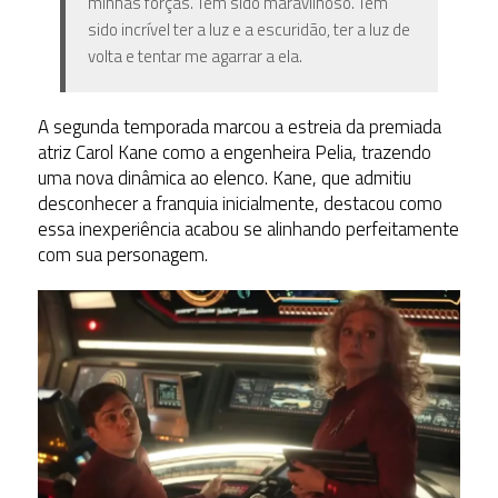
minhas forças. Tem sido maravilhoso. Tem
sido incrível ter a luz e a escuridão, ter a luz de
volta e tentar me agarrar a ela.
A segunda
temporada
marcou
a
estreia
da
premiada
atriz
Carol
Kane
como
a
engenheira
Pelia,
trazendo
uma
nova
dinâmica
ao
elenco.
Kane,
que
admitiu
desconhecer
a
franquia
inicialmente,
destacou
como
essa
inexperiência
acabou
se
alinhando
perfeitamente
com
sua
personagem.