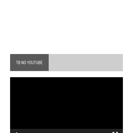
TB NO YOUTUBE
Tocador
de
vídeo