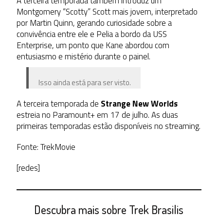
A
terceira
temporada
também
introduz
um
Montgomery
“Scotty”
Scott
mais
jovem,
interpretado
por
Martin
Quinn,
gerando
curiosidade
sobre
a
convivência
entre
ele
e
Pelia
a
bordo
da
USS
Enterprise,
um
ponto
que
Kane
abordou
com
entusiasmo
e
mistério
durante
o
painel.
Isso ainda está para ser visto.
A terceira temporada de
Strange New Worlds
estreia no Paramount+ em 17 de julho. As duas
primeiras temporadas estão disponíveis no streaming.
Fonte: TrekMovie
[redes]
Descubra mais sobre Trek Brasilis