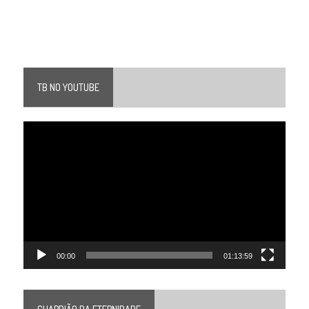
TB NO YOUTUBE
Tocador
de
vídeo
00:00
01:13:59