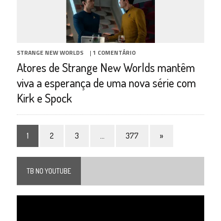
STRANGE NEW WORLDS
|
1 COMENTÁRIO
Atores de Strange New Worlds mantêm
viva a esperança de uma nova série com
Kirk e Spock
1
2
3
…
377
»
TB NO YOUTUBE
Tocador
de