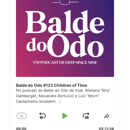
Balde do Odo #122 Children of Time
No podcast do Balde do Odo de hoje, Mariana “Kira”
Gamberger, Alexandre Bortuluci e Luiz “Morn”
Castanheira recebem
[...]
1
x
Skip
Play
Jump
Change
Share
Playback
This
Backward
Pause
Forward
00:00
02:11:58