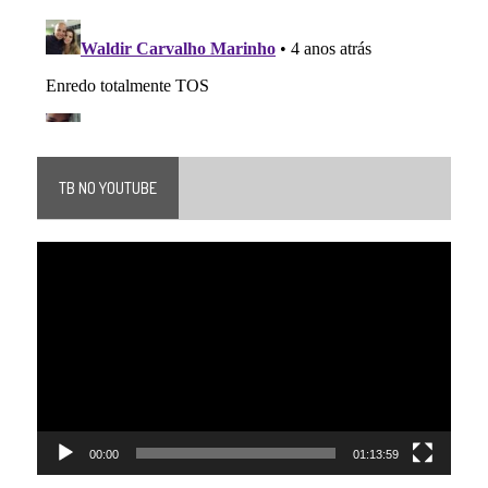
TB NO YOUTUBE
Tocador
de
vídeo
00:00
01:13:59