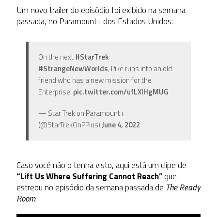
Um novo trailer do episódio foi exibido na semana
passada, no Paramount+ dos Estados Unidos:
On the next
#StarTrek
#StrangeNewWorlds
, Pike runs into an old
friend who has a new mission for the
Enterprise!
pic.twitter.com/ufLXIHgMUG
— Star Trek on Paramount+
(@StarTrekOnPPlus)
June 4, 2022
Caso você não o tenha visto, aqui está um clipe de
“Lift Us Where Suffering Cannot Reach”
que
estreou no episódio da semana passada de
The Ready
Room
: