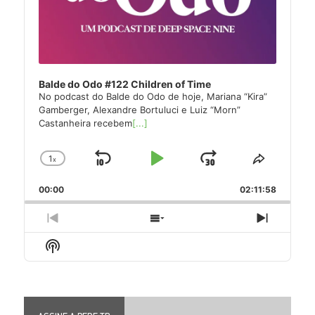
Balde do Odo #122 Children of Time
No podcast do Balde do Odo de hoje, Mariana “Kira”
Gamberger, Alexandre Bortuluci e Luiz “Morn”
Castanheira recebem
[...]
1
x
Skip
Play
Jump
Change
Share
Playback
This
Backward
Pause
Forward
00:00
Rate
02:11:58
Episode
Previous
Show
Next
Episode
Episodes
Episode
Show
List
Podcast
Information