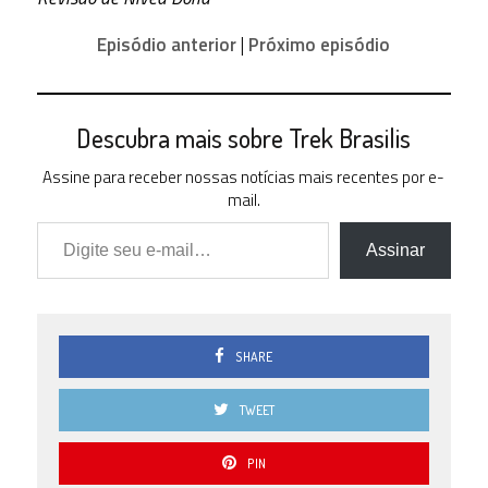
14 (
25.93 % )
Episódio anterior
|
Próximo episódio
2.5
6 (
11.11 % )
2.0
Descubra mais sobre Trek Brasilis
2 ( 3.7 %
)
Assine para receber nossas notícias mais recentes por e-
1.5
mail.
2 ( 3.7 %
Digite seu e-mail…
)
Assinar
1.0
1 ( 1.85
% )
0.5
1 ( 1.85
% )
SHARE
0.0
2 ( 3.7 %
TWEET
)
PIN