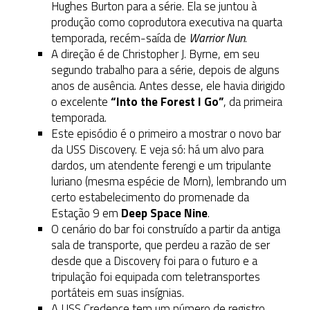
Hughes Burton para a série. Ela se juntou à
produção como coprodutora executiva na quarta
temporada, recém-saída de
Warrior Nun
.
A direção é de Christopher J. Byrne, em seu
segundo trabalho para a série, depois de alguns
anos de ausência. Antes desse, ele havia dirigido
o excelente
“Into the Forest I Go”
, da primeira
temporada.
Este episódio é o primeiro a mostrar o novo bar
da USS Discovery. E veja só: há um alvo para
dardos, um atendente ferengi e um tripulante
luriano (mesma espécie de Morn), lembrando um
certo estabelecimento do promenade da
Estação 9 em
Deep Space Nine
.
O cenário do bar foi construído a partir da antiga
sala de transporte, que perdeu a razão de ser
desde que a Discovery foi para o futuro e a
tripulação foi equipada com teletransportes
portáteis em suas insígnias.
A USS Credence tem um número de registro