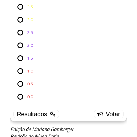
3.5
3.0
2.5
2.0
Vote no
1.5
Episódio
DSC
4x03:
1.0
Choose
to Live
0.5
4.0
0.0
18 (
33.33 % )
3.5
8 (
14.81 % )
Edição de Mariana Gamberger
3.0
Revisão de Nívea Doria