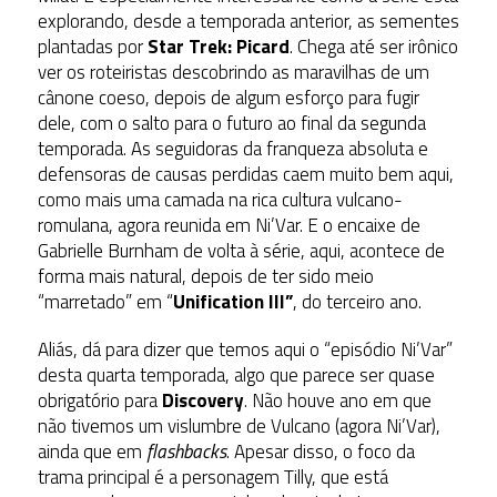
explorando, desde a temporada anterior, as sementes
plantadas por
Star Trek: Picard
. Chega até ser irônico
ver os roteiristas descobrindo as maravilhas de um
cânone coeso, depois de algum esforço para fugir
dele, com o salto para o futuro ao final da segunda
temporada. As seguidoras da franqueza absoluta e
defensoras de causas perdidas caem muito bem aqui,
como mais uma camada na rica cultura vulcano-
romulana, agora reunida em Ni’Var. E o encaixe de
Gabrielle Burnham de volta à série, aqui, acontece de
forma mais natural, depois de ter sido meio
“marretado” em “
Unification III”
, do terceiro ano.
Aliás, dá para dizer que temos aqui o “episódio Ni’Var”
desta quarta temporada, algo que parece ser quase
obrigatório para
Discovery
. Não houve ano em que
não tivemos um vislumbre de Vulcano (agora Ni’Var),
ainda que em
flashbacks
. Apesar disso, o foco da
trama principal é a personagem Tilly, que está