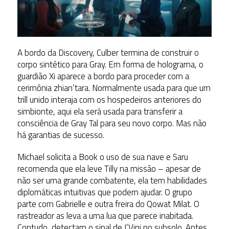
A bordo da Discovery, Culber termina de construir o
corpo sintético para Gray. Em forma de holograma, o
guardião Xi aparece a bordo para proceder com a
cerimônia zhian’tara. Normalmente usada para que um
trill unido interaja com os hospedeiros anteriores do
simbionte, aqui ela será usada para transferir a
consciência de Gray Tal para seu novo corpo. Mas não
há garantias de sucesso.
Michael solicita a Book o uso de sua nave e Saru
recomenda que ela leve Tilly na missão – apesar de
não ser uma grande combatente, ela tem habilidades
diplomáticas intuitivas que podem ajudar. O grupo
parte com Gabrielle e outra freira do Qowat Milat. O
rastreador as leva a uma lua que parece inabitada.
Contudo, detectam o sinal de J’Vini no subsolo. Antes