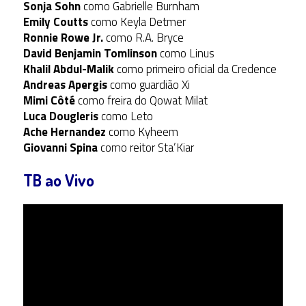
Sonja Sohn
como Gabrielle Burnham
Emily Coutts
como Keyla Detmer
Ronnie Rowe Jr.
como R.A. Bryce
David Benjamin Tomlinson
como Linus
Khalil Abdul-Malik
como primeiro oficial da Credence
Andreas Apergis
como guardião Xi
Mimi Côté
como freira do Qowat Milat
Luca Dougleris
como Leto
Ache Hernandez
como Kyheem
Giovanni Spina
como reitor Sta’Kiar
TB ao Vivo