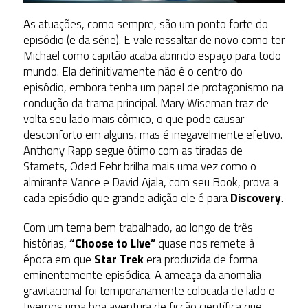
As atuações, como sempre, são um ponto forte do
episódio (e da série). E vale ressaltar de novo como ter
Michael como capitão acaba abrindo espaço para todo
mundo. Ela definitivamente não é o centro do
episódio, embora tenha um papel de protagonismo na
condução da trama principal. Mary Wiseman traz de
volta seu lado mais cômico, o que pode causar
desconforto em alguns, mas é inegavelmente efetivo.
Anthony Rapp segue ótimo com as tiradas de
Stamets, Oded Fehr brilha mais uma vez como o
almirante Vance e David Ajala, com seu Book, prova a
cada episódio que grande adição ele é para
Discovery
.
Com um tema bem trabalhado, ao longo de três
histórias,
“Choose to Live”
quase nos remete à
época em que
Star Trek
era produzida de forma
eminentemente episódica. A ameaça da anomalia
gravitacional foi temporariamente colocada de lado e
tivemos uma boa aventura de ficção científica que