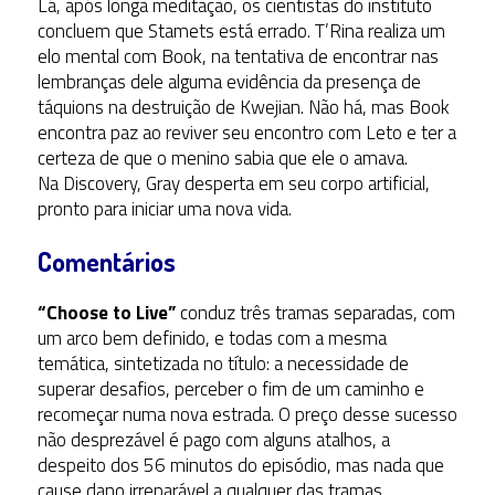
Lá, após longa meditação, os cientistas do instituto
concluem que Stamets está errado. T’Rina realiza um
elo mental com Book, na tentativa de encontrar nas
lembranças dele alguma evidência da presença de
táquions na destruição de Kwejian. Não há, mas Book
encontra paz ao reviver seu encontro com Leto e ter a
certeza de que o menino sabia que ele o amava.
Na Discovery, Gray desperta em seu corpo artificial,
pronto para iniciar uma nova vida.
Comentários
“Choose to Live”
conduz três tramas separadas, com
um arco bem definido, e todas com a mesma
temática, sintetizada no título: a necessidade de
superar desafios, perceber o fim de um caminho e
recomeçar numa nova estrada. O preço desse sucesso
não desprezável é pago com alguns atalhos, a
despeito dos 56 minutos do episódio, mas nada que
cause dano irreparável a qualquer das tramas.