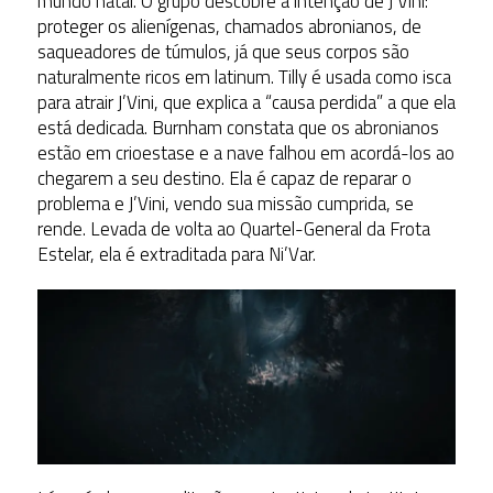
mundo natal. O grupo descobre a intenção de J’Vini:
proteger os alienígenas, chamados abronianos, de
saqueadores de túmulos, já que seus corpos são
naturalmente ricos em latinum. Tilly é usada como isca
para atrair J’Vini, que explica a “causa perdida” a que ela
está dedicada. Burnham constata que os abronianos
estão em crioestase e a nave falhou em acordá-los ao
chegarem a seu destino. Ela é capaz de reparar o
problema e J’Vini, vendo sua missão cumprida, se
rende. Levada de volta ao Quartel-General da Frota
Estelar, ela é extraditada para Ni’Var.