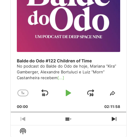
Balde do Odo #122 Children of Time
No podcast do Balde do Odo de hoje, Mariana “Kira”
Gamberger, Alexandre Bortuluci e Luiz “Morn”
Castanheira recebem
[...]
1
x
Skip
Play
Jump
Change
Share
Playback
This
Backward
Pause
Forward
00:00
Rate
02:11:58
Episode
Previous
Show
Next
Episode
Episodes
Episode
Show
List
Podcast