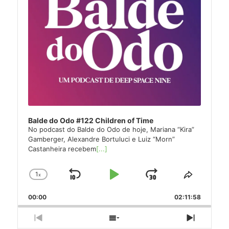
Balde do Odo #122 Children of Time
No podcast do Balde do Odo de hoje, Mariana “Kira”
Gamberger, Alexandre Bortuluci e Luiz “Morn”
Castanheira recebem
[...]
1
x
Skip
Play
Jump
Change
Share
Playback
This
Backward
Pause
Forward
00:00
Rate
02:11:58
Episode
Previous
Show
Next