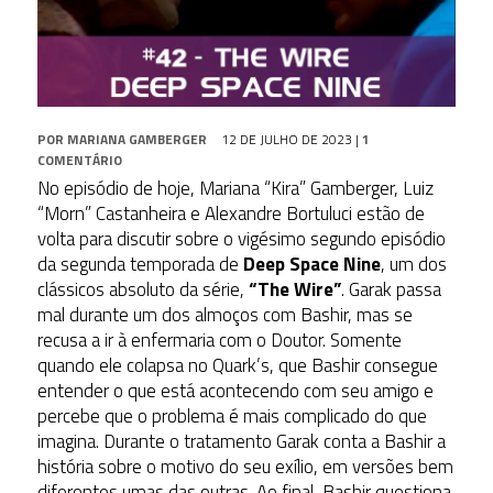
POR
MARIANA GAMBERGER
12 DE JULHO DE 2023
|
1
COMENTÁRIO
No episódio de hoje, Mariana “Kira” Gamberger, Luiz
“Morn” Castanheira e Alexandre Bortuluci estão de
volta para discutir sobre o vigésimo segundo episódio
da segunda temporada de
Deep Space Nine
, um dos
clássicos absoluto da série,
“The Wire”
. Garak passa
mal durante um dos almoços com Bashir, mas se
recusa a ir à enfermaria com o Doutor. Somente
quando ele colapsa no Quark’s, que Bashir consegue
entender o que está acontecendo com seu amigo e
percebe que o problema é mais complicado do que
imagina. Durante o tratamento Garak conta a Bashir a
história sobre o motivo do seu exílio, em versões bem
diferentes umas das outras. Ao final, Bashir questiona