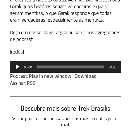
Garak quais histórias seriam verdadeiras e quais
seriam mentiras, o que Garak responde que todas
eram verdadeiras, especialmente as mentiras.
Ouça em nosso player agora ou baixe nos agregadores
de podcast.
[redes]
Tocador
00:00
00:00
de
Podcast:
Play in new window
|
Download
áudio
Assinar:
RSS
Descubra mais sobre Trek Brasilis
Assine para receber nossas notícias mais recentes por e-
mail.
Digite seu e-mail…