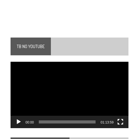
TB NO YOUTUBE
Tocador
de
vídeo
00:00
01:13:59