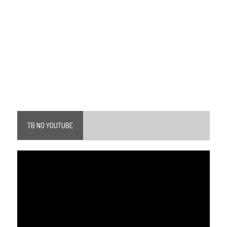
TB NO YOUTUBE
Tocador
de
vídeo