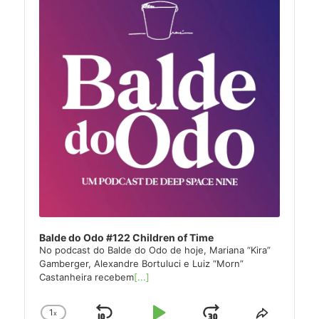
Balde do Odo #122 Children of Time
No podcast do Balde do Odo de hoje, Mariana “Kira”
Gamberger, Alexandre Bortuluci e Luiz “Morn”
Castanheira recebem
[...]
1
x
Change
Share