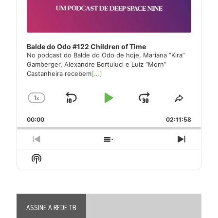
Balde do Odo #122 Children of Time
No podcast do Balde do Odo de hoje, Mariana “Kira”
Gamberger, Alexandre Bortuluci e Luiz “Morn”
Castanheira recebem
[...]
1
x
Skip
Play
Jump
Change
Share
Playback
This
Backward
Pause
Forward
00:00
Rate
02:11:58
Episode
Previous
Show
Next
Episode
Episodes
Episode
Show
List
Podcast
Information
ASSINE A REDE TB