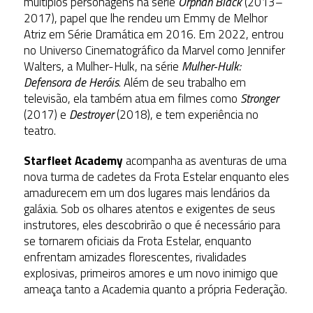
múltiplos personagens na série
Orphan Black
(2013–
2017), papel que lhe rendeu um Emmy de Melhor
Atriz em Série Dramática em 2016. Em 2022, entrou
no Universo Cinematográfico da Marvel como Jennifer
Walters, a Mulher-Hulk, na série
Mulher-Hulk:
Defensora de Heróis
. Além de seu trabalho em
televisão, ela também atua em filmes como
Stronger
(2017) e
Destroyer
(2018), e tem experiência no
teatro.
Starfleet Academy
acompanha as aventuras de uma
nova turma de cadetes da Frota Estelar enquanto eles
amadurecem em um dos lugares mais lendários da
galáxia. Sob os olhares atentos e exigentes de seus
instrutores, eles descobrirão o que é necessário para
se tornarem oficiais da Frota Estelar, enquanto
enfrentam amizades florescentes, rivalidades
explosivas, primeiros amores e um novo inimigo que
ameaça tanto a Academia quanto a própria Federação.