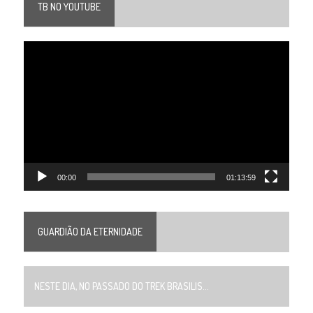
TB NO YOUTUBE
Tocador
de
vídeo
00:00
01:13:59
GUARDIÃO DA ETERNIDADE
NESTE DIA, NO PASSADO DO TREK BRASILIS...