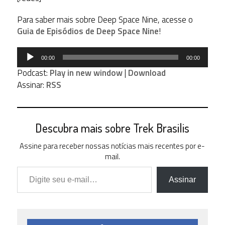
Para saber mais sobre Deep Space Nine, acesse o
Guia de Episódios de Deep Space Nine
!
Tocador
00:00
00:00
de
Podcast:
Play in new window
|
Download
áudio
Assinar:
RSS
Descubra mais sobre Trek Brasilis
Assine para receber nossas notícias mais recentes por e-
mail.
Digite seu e-mail…
Assinar