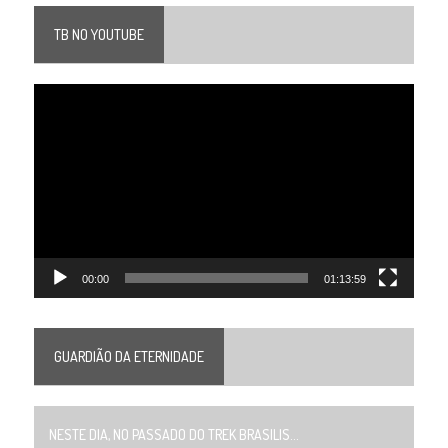
TB NO YOUTUBE
Tocador
de
vídeo
00:00
01:13:59
GUARDIÃO DA ETERNIDADE
NESTE DIA, NO PASSADO DO TREK BRASILIS...