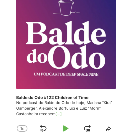
Balde do Odo #122 Children of Time
No podcast do Balde do Odo de hoje, Mariana “Kira”
Gamberger, Alexandre Bortuluci e Luiz “Morn”
Castanheira recebem
[...]
1
x
Change
Share