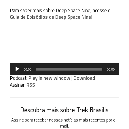
Para saber mais sobre Deep Space Nine, acesse o
Guia de Episódios de Deep Space Nine
!
Tocador
00:00
00:00
de
Podcast:
Play in new window
|
Download
áudio
Assinar:
RSS
Descubra mais sobre Trek Brasilis
Assine para receber nossas notícias mais recentes por e-
mail.