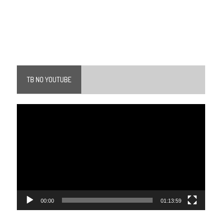
TB NO YOUTUBE
Tocador
de
vídeo
00:00
01:13:59