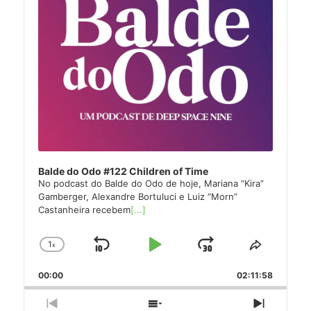
Balde do Odo #122 Children of Time
No podcast do Balde do Odo de hoje, Mariana “Kira”
Gamberger, Alexandre Bortuluci e Luiz “Morn”
Castanheira recebem
[...]
1
x
Skip
Play
Jump
Change
Share
Playback
This
Backward
Pause
Forward
00:00
Rate
02:11:58
Episode
Previous
Show
Next