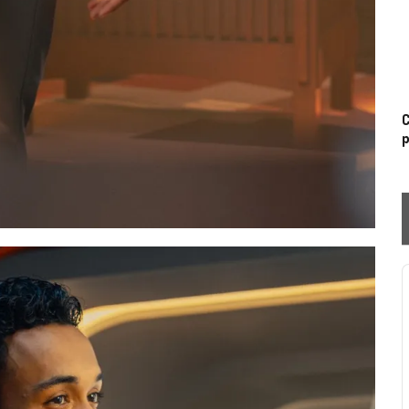
C
p
P