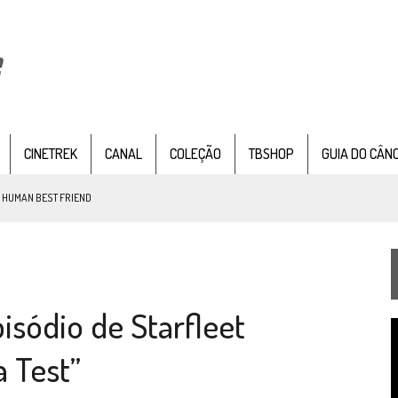
CINETREK
CANAL
COLEÇÃO
TBSHOP
GUIA DO CÂN
: HUMAN BEST FRIEND
 OF TIME
TEMPORADA DE STRANGE NEW WORDS
 FILME DE FÃS AXANAR HORAS APÓS ESTREIA
isódio de Starfleet
T
 – “THE GRIFFIN INCIDENT” (4×02)
d
 Test”
FIM DE UMA ERA NA SDCC
v
STAR TREK
SOBRE DIFERENTES PONTOS DE VISTA