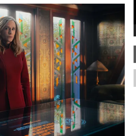
SILIS
JÁ DISPONÍVEL EM PRÉ-VENDA!
IE DOCUMENTAL DE
STAR TREK
, CHEGA EM 8 DE SETEMBRO
N