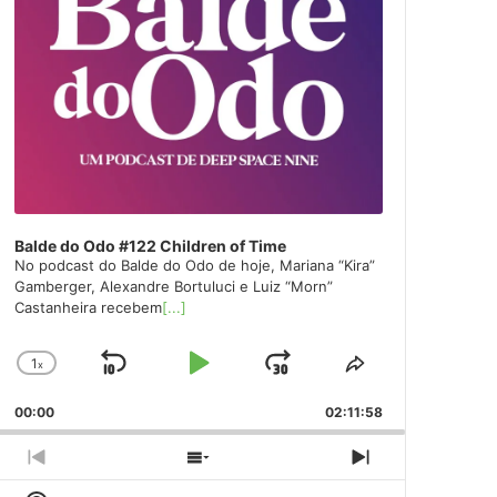
Balde do Odo #122 Children of Time
No podcast do Balde do Odo de hoje, Mariana “Kira”
Gamberger, Alexandre Bortuluci e Luiz “Morn”
Castanheira recebem
[...]
1
x
Skip
Play
Jump
Change
Share
Playback
This
Backward
Pause
Forward
00:00
Rate
02:11:58
Episode
Previous
Show
Next
Episode
Episodes
Episode