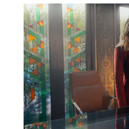
31 DE JULHO DE 2026
|
BOX DELUXE DO ANO 5 DA
COLEÇÃO TREK BRA
6 DE AGOSTO DE 2026
|
NOVA TEMPORADA DE
THE CENTER SEAT
, SÉR