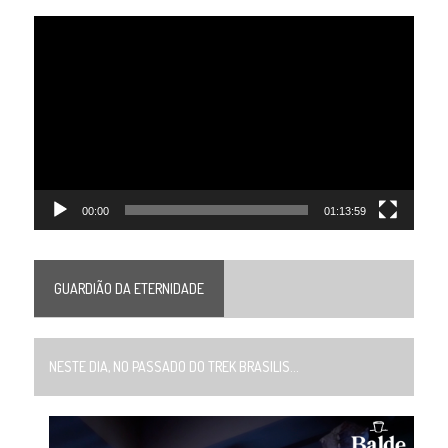
Tocador
de
vídeo
00:00
01:13:59
GUARDIÃO DA ETERNIDADE
NESTE DIA, NO PASSADO DO TREK BRASILIS...