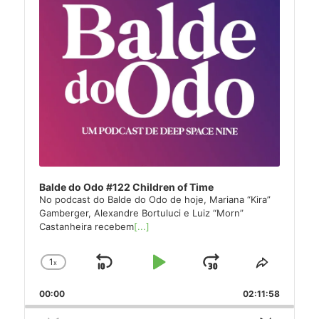
Balde do Odo #122 Children of Time
No podcast do Balde do Odo de hoje, Mariana “Kira”
Gamberger, Alexandre Bortuluci e Luiz “Morn”
Castanheira recebem
[...]
1
x
Skip
Play
Jump
Change
Share
Playback
This
Backward
Pause
Forward
00:00
Rate
02:11:58
Episode