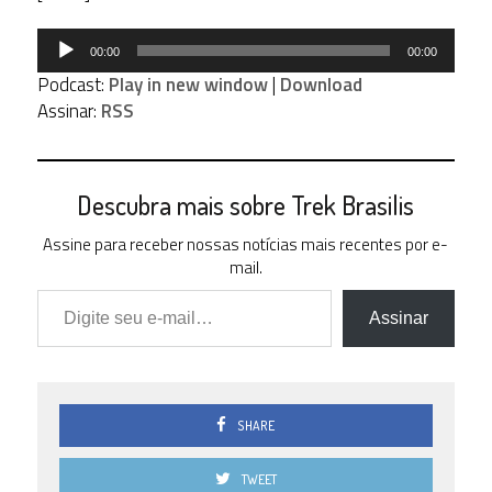
Tocador
00:00
00:00
de
Podcast:
Play in new window
|
Download
áudio
Assinar:
RSS
Descubra mais sobre Trek Brasilis
Assine para receber nossas notícias mais recentes por e-
mail.
Digite seu e-mail…
Assinar
SHARE
TWEET