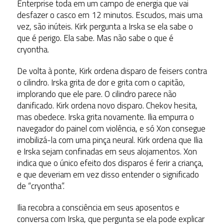
Enterprise toda em um campo de energia que vai
desfazer o casco em 12 minutos. Escudos, mais uma
vez, são inúteis. Kirk pergunta a Irska se ela sabe o
que é perigo. Ela sabe. Mas não sabe o que é
cryontha.
De volta à ponte, Kirk ordena disparo de feisers contra
o cilindro. Irska grita de dor e grita com o capitão,
implorando que ele pare. O cilindro parece não
danificado. Kirk ordena novo disparo. Chekov hesita,
mas obedece. Irska grita novamente. Ilia empurra o
navegador do painel com violência, e só Xon consegue
imobilizá-la com uma pinça neural. Kirk ordena que Ilia
e Irska sejam confinadas em seus alojamentos. Xon
indica que o único efeito dos disparos é ferir a criança,
e que deveriam em vez disso entender o significado
de “cryontha”.
Ilia recobra a consciência em seus aposentos e
conversa com Irska, que pergunta se ela pode explicar