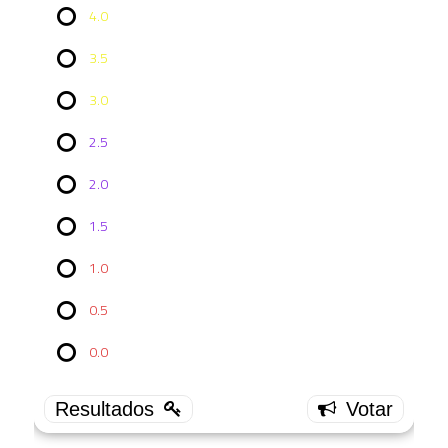
4.0
3.5
3.0
2.5
2.0
Vote no
1.5
Episódio
PH2
1x06: The
1.0
Child
0.5
4.0
12 (
0.0
70.59 % )
3.5
2 (
11.76 % )