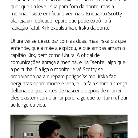
quer que Ilia leve Irska para fora da ponte, mas a
menina insiste em ficar e ver mais. Enquanto Scotty
planeja um delicado reparo que pode expô-lo à
radiação fatal, Kirk expulsa Ilia e Irska da ponte.
Uhura vai se desculpar com as duas, mas Irska diz que
entende, que a mãe a explicou, e que ambas amam o
capitão Kirk, bem como Uhura. A oficial de
comunicações abraça a menina, e Ilia “sente” algo que
a perturba. Ela liga o monitor e vê Scotty se
preparando para o reparo perigosíssimo. Irska faz
perguntas sobre morte e vida, e Ilia fala sobre a crença
deltana de que, antes de nascer e depois de morrer,
eles existem como amor puro, algo que tentam refletir
ao longo da vida.