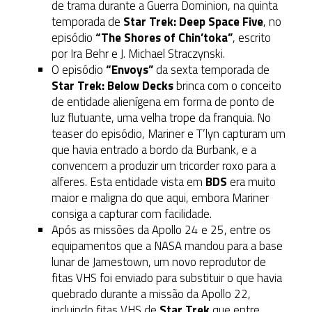
de trama durante a Guerra Dominion, na quinta
temporada de
Star Trek: Deep Space Five
, no
episódio
“The Shores of Chin’toka”
, escrito
por Ira Behr e J. Michael Straczynski.
O episódio
“Envoys”
da sexta temporada de
Star Trek: Below Decks
brinca com o conceito
de entidade alienígena em forma de ponto de
luz flutuante, uma velha trope da franquia. No
teaser do episódio, Mariner e T’lyn capturam um
que havia entrado a bordo da Burbank, e a
convencem a produzir um tricorder roxo para a
alferes. Esta entidade vista em
BDS
era muito
maior e maligna do que aqui, embora Mariner
consiga a capturar com facilidade.
Após as missões da Apollo 24 e 25, entre os
equipamentos que a NASA mandou para a base
lunar de Jamestown, um novo reprodutor de
fitas VHS foi enviado para substituir o que havia
quebrado durante a missão da Apollo 22,
incluindo fitas VHS de
Star Trek
que entre