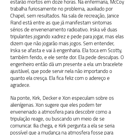
estarão mortos em doze horas. Na enfermaria, McCoy
trabalha furiosamente no problema, auxiliado por
Chapel, sem resultados. Na sala de recreação, Janice
Rand está entre as que já manifestam sintomas
sérios de envenenamento radioativo. Irska vê duas
tripulantes jogando xadrez e pede para jogar, mas elas
dizem que não jogarão mais jogos. Sem entender,
Irska se afasta e vai à engenharia. Ela toca em Scotty,
também ferido, e ele sente dor. Ela pede desculpas. O
engenheiro então dá um presente a ela: um bracelete
ajustável, que pode servir nela não importando o
quanto ela cresça. Ela fica feliz com o adereço e
agradece.
Na ponte, Kirk, Decker e Xon especulam sobre os
alienígenas. Xon sugere que eles podem ter
envenenado a atmosfera para descobrir como a
tripulação reage, ou buscando um meio de se
comunicar. Ilia chega, e Kirk pergunta a ela se seria
possível que a mudança na atmosfera fosse para