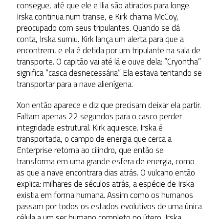
consegue, até que ele e Ilia são atirados para longe.
Irska continua num transe, e Kirk chama McCoy,
preocupado com seus tripulantes. Quando se dá
conta, Irska sumiu. Kirk lança um alerta para que a
encontrem, e ela é detida por um tripulante na sala de
transporte. O capitão vai até lá e ouve dela: “Cryontha”
significa “casca desnecessária”. Ela estava tentando se
transportar para a nave alienígena.
Xon então aparece e diz que precisam deixar ela partir.
Faltam apenas 22 segundos para o casco perder
integridade estrutural. Kirk aquiesce. Irska é
transportada, o campo de energia que cerca a
Enterprise retorna ao cilindro, que então se
transforma em uma grande esfera de energia, como
as que a nave encontrara dias atrás. O vulcano então
explica: milhares de séculos atrás, a espécie de Irska
existia em forma humana. Assim como os humanos
passam por todos os estados evolutivos de uma única
célula a um ser humano completo no útero, Irska