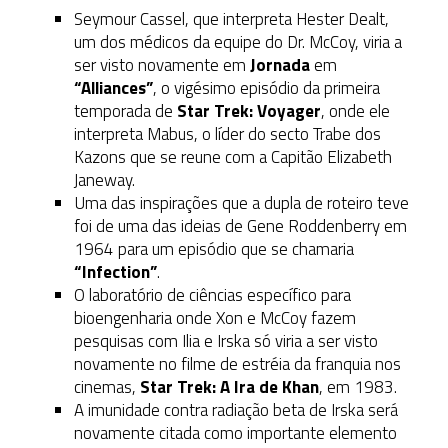
Seymour Cassel, que interpreta Hester Dealt,
um dos médicos da equipe do Dr. McCoy, viria a
ser visto novamente em
Jornada
em
“Alliances”
, o vigésimo episódio da primeira
temporada de
Star Trek: Voyager
, onde ele
interpreta Mabus, o líder do secto Trabe dos
Kazons que se reune com a Capitão Elizabeth
Janeway.
Uma das inspirações que a dupla de roteiro teve
foi de uma das ideias de Gene Roddenberry em
1964 para um episódio que se chamaria
“Infection”
.
O laboratório de ciências específico para
bioengenharia onde Xon e McCoy fazem
pesquisas com Ilia e Irska só viria a ser visto
novamente no filme de estréia da franquia nos
cinemas,
Star Trek: A Ira de Khan
, em 1983.
A imunidade contra radiação beta de Irska será
novamente citada como importante elemento