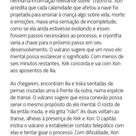
nenhuma informação relevante sobre “cryontha”. Xon
acredita que cada calamidade que afetou a nave foi
projetada para ensinar à criança algo sobre vida, morte
e emoções. Havia uma sensação de incompletude,
como se ela ainda estivesse evoluindo e esses
fossem passos necessários ao processo, e cryontha
seria a chave para o próximo passo em seu
desenvolvimento. O vulcano sugere que um novo elo
mental possa esclarecer o significado. Com menos de
seis minutos restantes, Kirk concorda e vai com Xon
aos aposentos de Ilia.
Ao chegarem, encontram Ilia e Irska sentadas de
pernas cruzadas uma à frente da outra, numa espécie
de transe. O vulcano sugere que essa conexão possa
servir o mesmo propósito do elo mental. O rosto de
Ilia então muda, e ela grita “não!”. As duas voltam ao
transe, alheias à presença de Kirk e Xon. O capitão
instrui o vulcano a estabelecer contato telepático com
elas e tentar guiar o processo. Com dificuldade, Xon