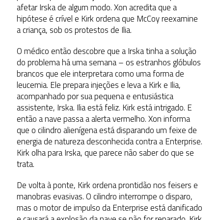
afetar Irska de algum modo. Xon acredita que a
hipótese é crível e Kirk ordena que McCoy reexamine
a criança, sob os protestos de Ilia.
O médico então descobre que a Irska tinha a solução
do problema há uma semana – os estranhos glóbulos
brancos que ele interpretara como uma forma de
leucemia. Ele prepara injeções e leva a Kirk e Ilia,
acompanhado por sua pequena e entusiástica
assistente, Irska. Ilia está feliz. Kirk está intrigado. E
então a nave passa a alerta vermelho. Xon informa
que o cilindro alienígena está disparando um feixe de
energia de natureza desconhecida contra a Enterprise.
Kirk olha para Irska, que parece não saber do que se
trata.
De volta à ponte, Kirk ordena prontidão nos feisers e
manobras evasivas. O cilindro interrompe o disparo,
mas o motor de impulso da Enterprise está danificado
e causará a explosão da nave se não for reparado. Kirk