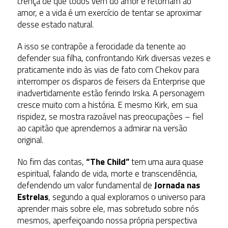
crença de que todos vêm do amor e retornam ao
amor, e a vida é um exercício de tentar se aproximar
desse estado natural.
A isso se contrapõe a ferocidade da tenente ao
defender sua filha, confrontando Kirk diversas vezes e
praticamente indo às vias de fato com Chekov para
interromper os disparos de feisers da Enterprise que
inadvertidamente estão ferindo Irska. A personagem
cresce muito com a história. E mesmo Kirk, em sua
rispidez, se mostra razoável nas preocupações – fiel
ao capitão que aprendemos a admirar na versão
original.
No fim das contas,
“The Child”
tem uma aura quase
espiritual, falando de vida, morte e transcendência,
defendendo um valor fundamental de
Jornada nas
Estrelas
, segundo a qual exploramos o universo para
aprender mais sobre ele, mas sobretudo sobre nós
mesmos, aperfeiçoando nossa própria perspectiva