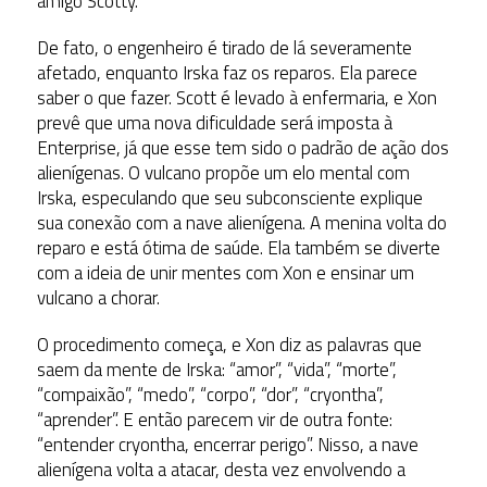
amigo Scotty.
De fato, o engenheiro é tirado de lá severamente
afetado, enquanto Irska faz os reparos. Ela parece
saber o que fazer. Scott é levado à enfermaria, e Xon
prevê que uma nova dificuldade será imposta à
Enterprise, já que esse tem sido o padrão de ação dos
alienígenas. O vulcano propõe um elo mental com
Irska, especulando que seu subconsciente explique
sua conexão com a nave alienígena. A menina volta do
reparo e está ótima de saúde. Ela também se diverte
com a ideia de unir mentes com Xon e ensinar um
vulcano a chorar.
O procedimento começa, e Xon diz as palavras que
saem da mente de Irska: “amor”, “vida”, “morte”,
“compaixão”, “medo”, “corpo”, “dor”, “cryontha”,
“aprender”. E então parecem vir de outra fonte:
“entender cryontha, encerrar perigo”. Nisso, a nave
alienígena volta a atacar, desta vez envolvendo a