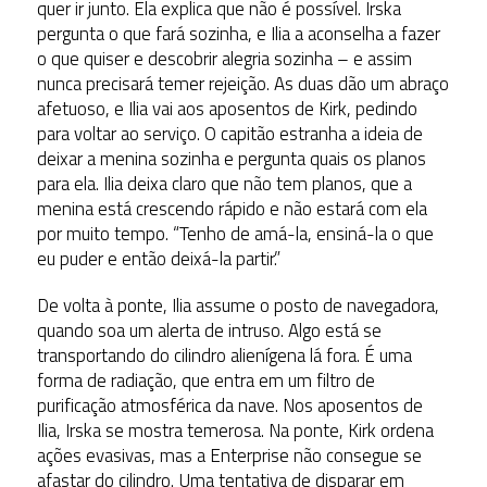
quer ir junto. Ela explica que não é possível. Irska
pergunta o que fará sozinha, e Ilia a aconselha a fazer
o que quiser e descobrir alegria sozinha – e assim
nunca precisará temer rejeição. As duas dão um abraço
afetuoso, e Ilia vai aos aposentos de Kirk, pedindo
para voltar ao serviço. O capitão estranha a ideia de
deixar a menina sozinha e pergunta quais os planos
para ela. Ilia deixa claro que não tem planos, que a
menina está crescendo rápido e não estará com ela
por muito tempo. “Tenho de amá-la, ensiná-la o que
eu puder e então deixá-la partir.”
De volta à ponte, Ilia assume o posto de navegadora,
quando soa um alerta de intruso. Algo está se
transportando do cilindro alienígena lá fora. É uma
forma de radiação, que entra em um filtro de
purificação atmosférica da nave. Nos aposentos de
Ilia, Irska se mostra temerosa. Na ponte, Kirk ordena
ações evasivas, mas a Enterprise não consegue se
afastar do cilindro. Uma tentativa de disparar em