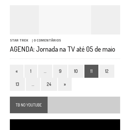
STAR TREK
|
0 COMENTÁRIOS
AGENDA: Jornada na TV até 05 de maio
«
1
…
9
10
11
12
13
…
24
»
TB NO YOUTUBE
Tocador
de