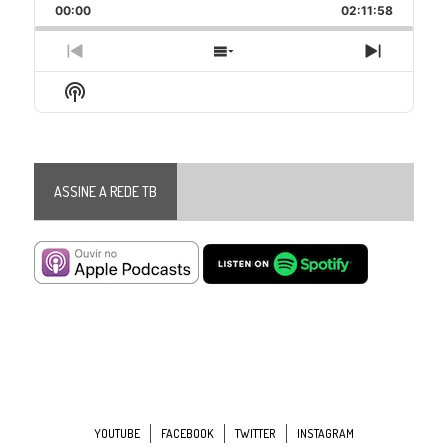
Backward
Pause
Forward
00:00
Rate
02:11:58
Episode
Previous
Show
Next
Episode
Episodes
Episode
Show
List
Podcast
Information
ASSINE A REDE TB
YOUTUBE
FACEBOOK
TWITTER
INSTAGRAM