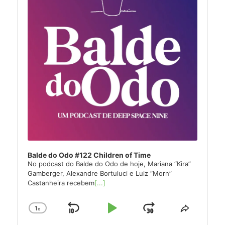
Balde do Odo #122 Children of Time
No podcast do Balde do Odo de hoje, Mariana “Kira”
Gamberger, Alexandre Bortuluci e Luiz “Morn”
Castanheira recebem
[...]
1
x
Skip
Play
Jump
Change
Share
Playback
This