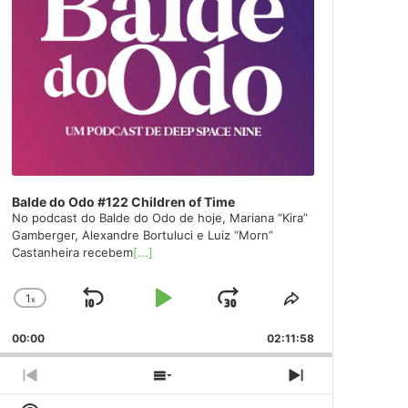
Balde do Odo #122 Children of Time
No podcast do Balde do Odo de hoje, Mariana “Kira”
Gamberger, Alexandre Bortuluci e Luiz “Morn”
Castanheira recebem
[...]
1
x
Skip
Play
Jump
Change
Share
Playback
This
Backward
Pause
Forward
00:00
Rate
02:11:58
Episode
Previous
Show
Next
Episode
Episodes
Episode