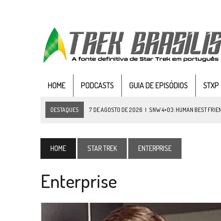
HOME
PODCASTS
GUIA DE EPISÓDIOS
STXP
DESTAQUES
7 DE AGOSTO DE 2026
|
SNW 4×03: HUMAN BEST FRIE
6 DE AGOSTO DE 2026
|
NOVA TEMPORADA DE
THE CENTER SEAT
, SÉR
5 DE AGOSTO DE 2026
|
BALDE DO ODO #122 CHILDREN OF TIME
HOME
STAR TREK
ENTERPRISE
4 DE AGOSTO DE 2026
|
REVISITANDO “HIDE AND Q” (TNG 1×09)
Enterprise
3 DE AGOSTO DE 2026
|
VEJA FOTOS DO TERCEIRO EPISÓDIO DA 4ª 
3 DE AGOSTO DE 2026
|
PARAMOUNT E CBS DERRUBAM NOVO VÍDEO DO
2 DE AGOSTO DE 2026
|
TB AO VIVO | STAR TREK: STRANGE NEW WORLDS