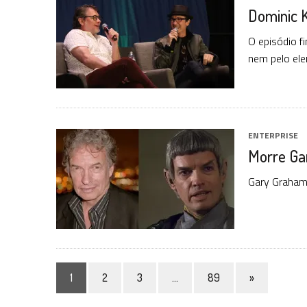
Dominic K
O episódio f
nem pelo elen
ENTERPRISE
Morre Gar
Gary Graham 
1
2
3
…
89
»