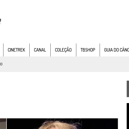
CINETREK
CANAL
COLEÇÃO
TBSHOP
GUIA DO CÂN
ND
IE DOCUMENTAL DE
STAR TREK
, CHEGA EM 8 DE SETEMBRO
TEMPORADA DE STRANGE NEW WORDS
T
 FILME DE FÃS AXANAR HORAS APÓS ESTREIA
d
v
 – “THE GRIFFIN INCIDENT” (4×02)