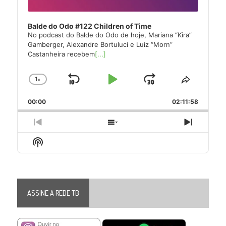
Balde do Odo #122 Children of Time
No podcast do Balde do Odo de hoje, Mariana “Kira”
Gamberger, Alexandre Bortuluci e Luiz “Morn”
Castanheira recebem
[...]
1
x
Skip
Play
Jump
Change
Share
Playback
This
Backward
Pause
Forward
00:00
Rate
02:11:58
Episode
Previous
Show
Next
Episode
Episodes
Episode
Show
List
Podcast
Information
ASSINE A REDE TB