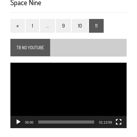
Space Nine
«
1
…
9
10
11
TB NO YOUTUBE
Tocador
de
vídeo
00:00
01:13:59