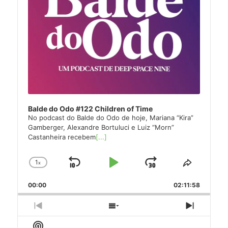
Balde do Odo #122 Children of Time
No podcast do Balde do Odo de hoje, Mariana “Kira”
Gamberger, Alexandre Bortuluci e Luiz “Morn”
Castanheira recebem
[...]
1
x
Skip
Play
Jump
Change
Share
Playback
This
Backward
Pause
Forward
00:00
Rate
02:11:58
Episode
Previous
Show
Next
Episode
Episodes
Episode
Show