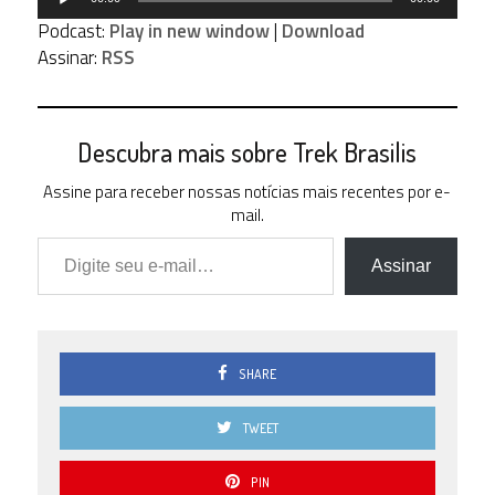
de
Podcast:
Play in new window
|
Download
áudio
Assinar:
RSS
Descubra mais sobre Trek Brasilis
Assine para receber nossas notícias mais recentes por e-
mail.
Digite seu e-mail…
Assinar
SHARE
TWEET
PIN