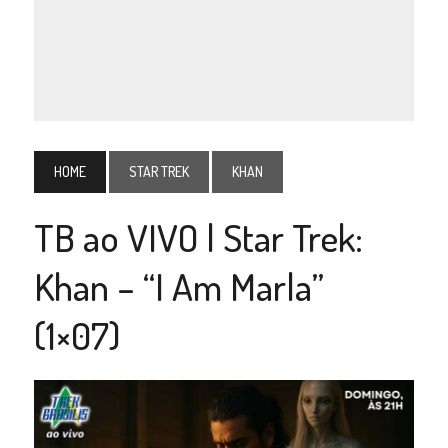
HOME
STAR TREK
KHAN
TB ao VIVO | Star Trek:
Khan – “I Am Marla”
(1×07)