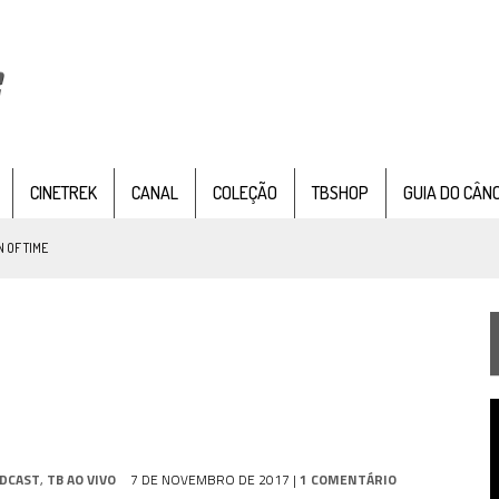
CINETREK
CANAL
COLEÇÃO
TBSHOP
GUIA DO CÂN
 OF TIME
TEMPORADA DE STRANGE NEW WORDS
 FILME DE FÃS AXANAR HORAS APÓS ESTREIA
 – “THE GRIFFIN INCIDENT” (4×02)
T
FIM DE UMA ERA NA SDCC
d
v
STAR TREK
SOBRE DIFERENTES PONTOS DE VISTA
DCAST
,
TB AO VIVO
7 DE NOVEMBRO DE 2017
|
1 COMENTÁRIO