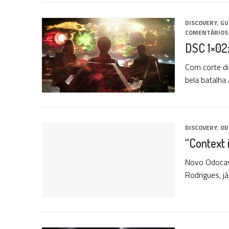
DISCOVERY
,
GU
COMENTÁRIOS
DSC 1×02:
Com corte di
bela batalha 
DISCOVERY
,
OD
“Context 
Novo Odocas
Rodrigues, j