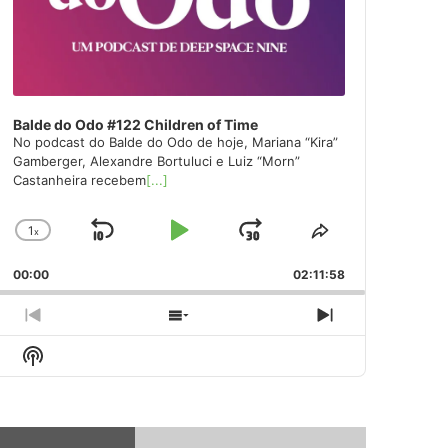
Balde do Odo #122 Children of Time
No podcast do Balde do Odo de hoje, Mariana “Kira”
Gamberger, Alexandre Bortuluci e Luiz “Morn”
Castanheira recebem
[...]
1
x
Skip
Play
Jump
Change
Share
Playback
This
Backward
Pause
Forward
00:00
Rate
02:11:58
Episode
Previous
Show
Next
Episode
Episodes
Episode
Show
List
Podcast
Information