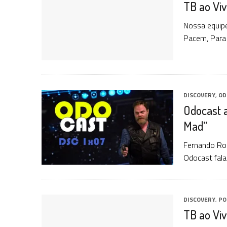
TB ao Viv
31 DE JULHO DE 2026
|
BOX DELUXE DO ANO 5 DA
COLEÇÃO TREK BRA
31 DE JULHO DE 2026
|
SNW 4×02: THE GRIFFIN INCIDENT
Nossa equipe 
Pacem, Para 
6 DE AGOSTO DE 2026
|
AVALIE E COMENTE SNW 4×03: HUMAN BEST F
DISCOVERY
,
OD
Odocast 
Mad”
Fernando Rod
Odocast fala
DISCOVERY
,
PO
TB ao Viv