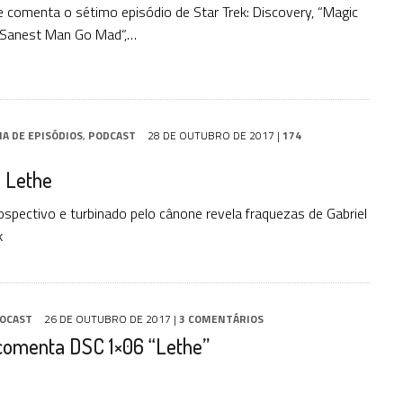
 comenta o sétimo episódio de Star Trek: Discovery, “Magic
 Sanest Man Go Mad“,…
IA DE EPISÓDIOS
,
PODCAST
28 DE OUTUBRO DE 2017
|
174
: Lethe
rospectivo e turbinado pelo cânone revela fraquezas de Gabriel
k
OCAST
26 DE OUTUBRO DE 2017
|
3 COMENTÁRIOS
comenta DSC 1×06 “Lethe”