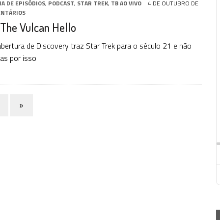
IA DE EPISÓDIOS
,
PODCAST
,
STAR TREK
,
TB AO VIVO
4 DE OUTUBRO DE
ENTÁRIOS
 The Vulcan Hello
abertura de Discovery traz Star Trek para o século 21 e não
as por isso
»