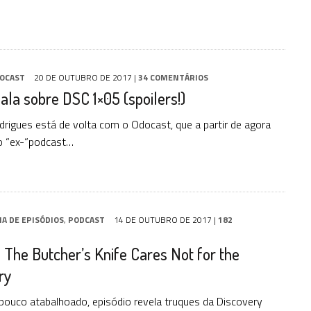
OCAST
20 DE OUTUBRO DE 2017
|
34 COMENTÁRIOS
ala sobre DSC 1×05 (spoilers!)
rigues está de volta com o Odocast, que a partir de agora
o “ex-“podcast…
IA DE EPISÓDIOS
,
PODCAST
14 DE OUTUBRO DE 2017
|
182
 The Butcher’s Knife Cares Not for the
ry
ouco atabalhoado, episódio revela truques da Discovery