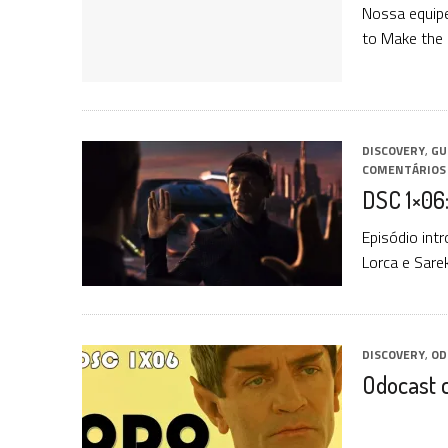
Nossa equipe
to Make the
DISCOVERY
,
GU
COMENTÁRIOS
DSC 1×06
Episódio int
Lorca e Sare
DISCOVERY
,
OD
Odocast 