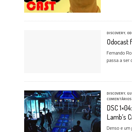
DISCOVERY
,
OD
Odocast f
Fernando Rod
passa a ser 
DISCOVERY
,
GU
COMENTÁRIOS
DSC 1×04:
Lamb’s C
Denso e um p