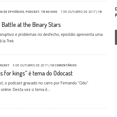
C
IA DE EPISÓDIOS
,
PODCAST
,
TB AO VIVO
7 DE OUTUBRO DE 2017
|
18
p
 Battle at the Binary Stars
sruptivo e problemas no desfecho, episódio apresenta uma
à la Trek
P
OCAST
5 DE OUTUBRO DE 2017
|
18 COMENTÁRIOS
is for kings” é tema do Odocast
t, o podcast gravado no carro por Fernando “Odo”
á online. Desta vez o tema é…