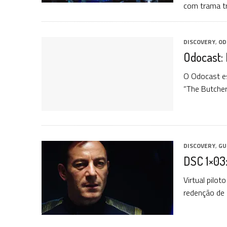
com trama tr
DISCOVERY
,
OD
Odocast: 
O Odocast es
“The Butcher
DISCOVERY
,
GU
DSC 1×03:
Virtual pilot
redenção de