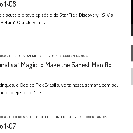
o 1×08
SILIS
JÁ DISPONÍVEL EM PRÉ-VENDA!
discute o oitavo episódio de Star Trek: Discovery, “Si Vis
Bellum”. O título vem…
RIEND
OCAST
2 DE NOVEMBRO DE 2017
|
5 COMENTÁRIOS
analisa “Magic to Make the Sanest Man Go
N
rigues, o Odo do Trek Brasilis, volta nesta semana com seu
ndo do episódio 7 de…
DCAST
,
TB AO VIVO
31 DE OUTUBRO DE 2017
|
2 COMENTÁRIOS
o 1×07