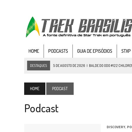
HOME
PODCASTS
GUIA DE EPISÓDIOS
STXP
DESTAQUES
5 DE AGOSTO DE 2026
|
BALDE DO ODO #122 CHILDREN
4 DE AGOSTO DE 2026
|
REVISITANDO “HIDE AND Q” (TNG 1×09)
3 DE AGOSTO DE 2026
|
VEJA FOTOS DO TERCEIRO EPISÓDIO DA 4ª 
HOME
PODCAST
3 DE AGOSTO DE 2026
|
PARAMOUNT E CBS DERRUBAM NOVO VÍDEO DO
Podcast
2 DE AGOSTO DE 2026
|
TB AO VIVO | STAR TREK: STRANGE NEW WORLDS
1 DE AGOSTO DE 2026
|
ELENCO DE STRANGE NEW WORLDS ENCARA O 
31 DE JULHO DE 2026
|
GRANDES JORNADAS | QUATRO EPISÓDIOS DE
DISCOVERY
,
PO