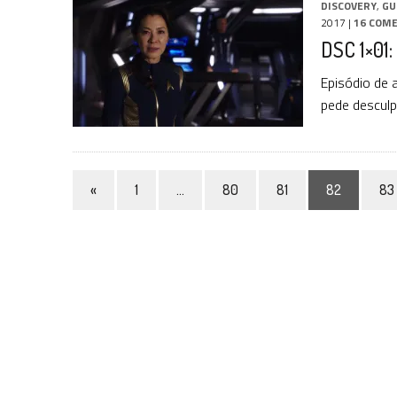
DISCOVERY
,
GU
2017
|
16 COM
DSC 1×01:
Episódio de 
pede desculp
«
1
…
80
81
82
83