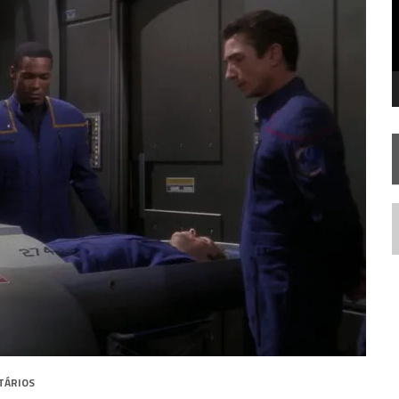
SILIS
JÁ DISPONÍVEL EM PRÉ-VENDA!
RIEND
N
TÁRIOS