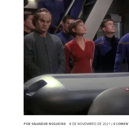
31 DE JULHO DE 2026
|
BOX DELUXE DO ANO 5 DA
COLEÇÃO TREK BRA
31 DE JULHO DE 2026
|
SNW 4×02: THE GRIFFIN INCIDENT
6 DE AGOSTO DE 2026
|
AVALIE E COMENTE SNW 4×03: HUMAN BEST F
POR
SALVADOR NOGUEIRA
8 DE NOVEMBRO DE 2021
|
0 COMEN