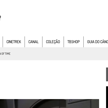
CINETREK
CANAL
COLEÇÃO
TBSHOP
GUIA DO CÂN
 OF TIME
TEMPORADA DE STRANGE NEW WORDS
 FILME DE FÃS AXANAR HORAS APÓS ESTREIA
 – “THE GRIFFIN INCIDENT” (4×02)
T
FIM DE UMA ERA NA SDCC
d
v
STAR TREK
SOBRE DIFERENTES PONTOS DE VISTA