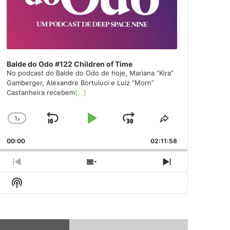
Balde do Odo #122 Children of Time
No podcast do Balde do Odo de hoje, Mariana “Kira”
Gamberger, Alexandre Bortuluci e Luiz “Morn”
Castanheira recebem
[...]
1
x
Skip
Play
Jump
Change
Share
Playback
This
Backward
Pause
Forward
00:00
Rate
02:11:58
Episode
Previous
Show
Next
Episode
Episodes
Episode
Show
List
Podcast
Information