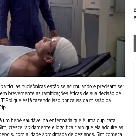
C
p
P
s partículas nucleônicas estão se acumulando e precisam ser
utem brevemente as ramificações éticas de sua decisão de
a T’Pol que está fazendo isso por causa da missão da
rip.
há um bebê saudável na enfermaria que é uma duplicata
im, cresce rapidamente e logo fica claro que ela adquire as
 depois, com a idade aproximada de dez anos, Sim começa