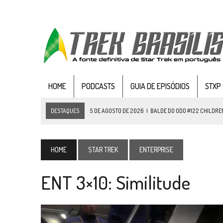
HOME
PODCASTS
GUIA DE EPISÓDIOS
STXP
DESTAQUES
5 DE AGOSTO DE 2026
|
BALDE DO ODO #122 CHILDREN
4 DE AGOSTO DE 2026
|
REVISITANDO “HIDE AND Q” (TNG 1×09)
3 DE AGOSTO DE 2026
|
VEJA FOTOS DO TERCEIRO EPISÓDIO DA 4ª 
HOME
STAR TREK
ENTERPRISE
3 DE AGOSTO DE 2026
|
PARAMOUNT E CBS DERRUBAM NOVO VÍDEO DO
ENT 3×10: Similitude
2 DE AGOSTO DE 2026
|
TB AO VIVO | STAR TREK: STRANGE NEW WORLDS
1 DE AGOSTO DE 2026
|
ELENCO DE STRANGE NEW WORLDS ENCARA O 
31 DE JULHO DE 2026
|
GRANDES JORNADAS | QUATRO EPISÓDIOS DE