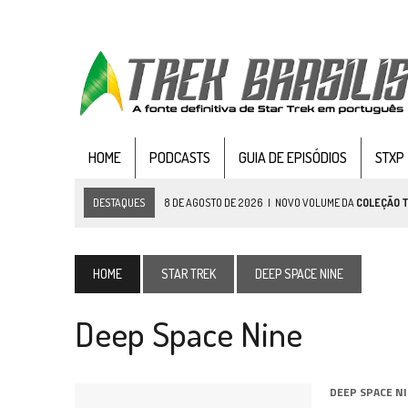
HOME
PODCASTS
GUIA DE EPISÓDIOS
STXP
DESTAQUES
8 DE AGOSTO DE 2026
|
NOVO VOLUME DA
COLEÇÃO 
7 DE AGOSTO DE 2026
|
GRANDES JORNADAS | SEIS EPISÓDIOS DE
ST
7 DE AGOSTO DE 2026
|
SNW 4×03: HUMAN BEST FRIEND
HOME
STAR TREK
DEEP SPACE NINE
6 DE AGOSTO DE 2026
|
NOVA TEMPORADA DE
THE CENTER SEAT
, SÉR
Deep Space Nine
5 DE AGOSTO DE 2026
|
BALDE DO ODO #122 CHILDREN OF TIME
4 DE AGOSTO DE 2026
|
REVISITANDO “HIDE AND Q” (TNG 1×09)
3 DE AGOSTO DE 2026
|
VEJA FOTOS DO TERCEIRO EPISÓDIO DA 4ª 
DEEP SPACE N