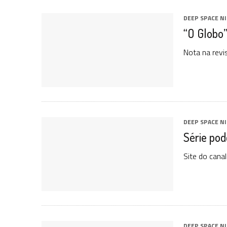
DEEP SPACE N
“O Globo”
Nota na revis
DEEP SPACE N
Série pod
Site do cana
DEEP SPACE N