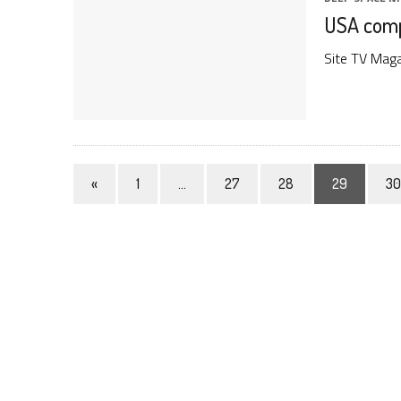
USA comp
Site TV Maga
«
1
…
27
28
29
30