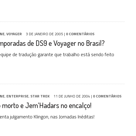
INE
,
VOYAGER
3 DE JANEIRO DE 2005
|
0 COMENTÁRIOS
mporadas de DS9 e Voyager no Brasil?
uipe de tradução garante que trabalho está sendo feito
INE
,
ENTERPRISE
,
STAR TREK
11 DE JUNHO DE 2004
|
0 COMENTÁRIOS
o morto e Jem’Hadars no encalço!
renta julgamento Klingon, nas Jornadas Inéditas!