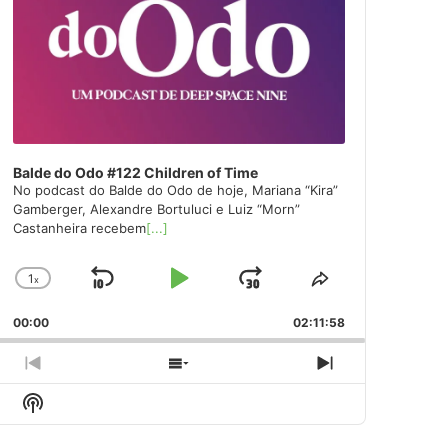
Balde do Odo #122 Children of Time
No podcast do Balde do Odo de hoje, Mariana “Kira”
Gamberger, Alexandre Bortuluci e Luiz “Morn”
Castanheira recebem
[...]
1
x
Skip
Play
Jump
Change
Share
Playback
This
Backward
Pause
Forward
00:00
Rate
02:11:58
Episode
Previous
Show
Next
Episode
Episodes
Episode
Show
List
Podcast
Information