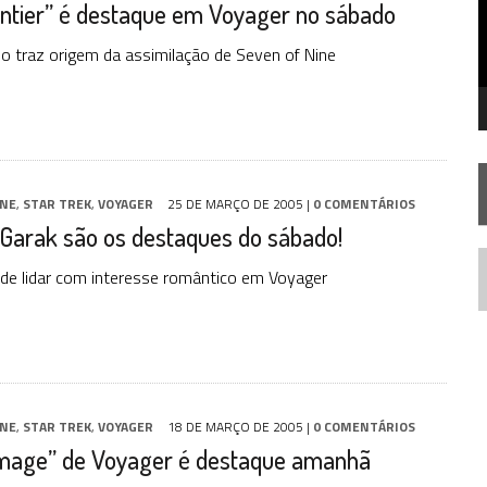
ontier” é destaque em Voyager no sábado
 FILME DE FÃS AXANAR HORAS APÓS ESTREIA
 – “THE GRIFFIN INCIDENT” (4×02)
lo traz origem da assimilação de Seven of Nine
 TREK NO PLANETÁRIO DO RIO
INE
,
STAR TREK
,
VOYAGER
25 DE MARÇO DE 2005
|
0 COMENTÁRIOS
Garak são os destaques do sábado!
de lidar com interesse romântico em Voyager
N
INE
,
STAR TREK
,
VOYAGER
18 DE MARÇO DE 2005
|
0 COMENTÁRIOS
Image” de Voyager é destaque amanhã