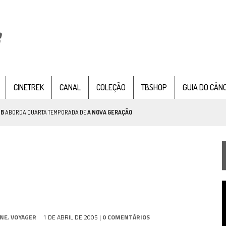
CINETREK
CANAL
COLEÇÃO
TBSHOP
GUIA DO CÂN
TB
ABORDA QUARTA TEMPORADA DE
A NOVA GERAÇÃO
AR TREK
SOBRE PATERNIDADE
IE DOCUMENTAL DE
STAR TREK
, CHEGA EM 8 DE SETEMBRO
T
d
v
TEMPORADA DE STRANGE NEW WORDS
INE
,
VOYAGER
1 DE ABRIL DE 2005
|
0 COMENTÁRIOS