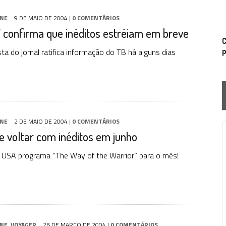
INE
9 DE MAIO DE 2004
|
0 COMENTÁRIOS
 confirma que inéditos estréiam em breve
C
ta do jornal ratifica informação do TB há alguns dias
p
INE
2 DE MAIO DE 2004
|
0 COMENTÁRIOS
e voltar com inéditos em junho
P
l USA programa “The Way of the Warrior” para o mês!
INE
,
VOYAGER
26 DE MARÇO DE 2004
|
0 COMENTÁRIOS