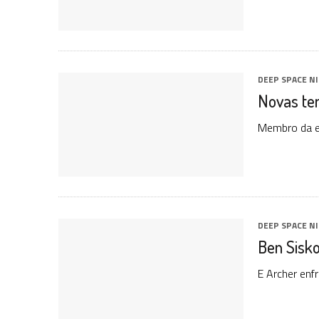
DEEP SPACE N
Novas te
Membro da eq
DEEP SPACE N
Ben Sisk
E Archer enf