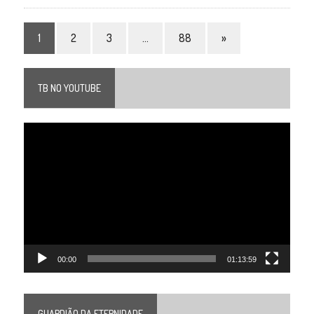
1
2
3
…
88
»
TB NO YOUTUBE
Tocador
de
vídeo
00:00
01:13:59
GUARDIÃO DA ETERNIDADE