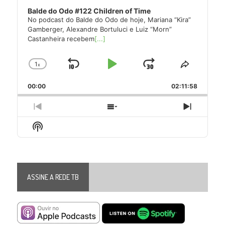
Balde do Odo #122 Children of Time
No podcast do Balde do Odo de hoje, Mariana “Kira”
Gamberger, Alexandre Bortuluci e Luiz “Morn”
Castanheira recebem
[...]
1
x
Skip
Play
Jump
Change
Share
Playback
This
Backward
Pause
Forward
00:00
Rate
02:11:58
Episode
Previous
Show
Next
Episode
Episodes
Episode
Show
List
Podcast
Information
ASSINE A REDE TB