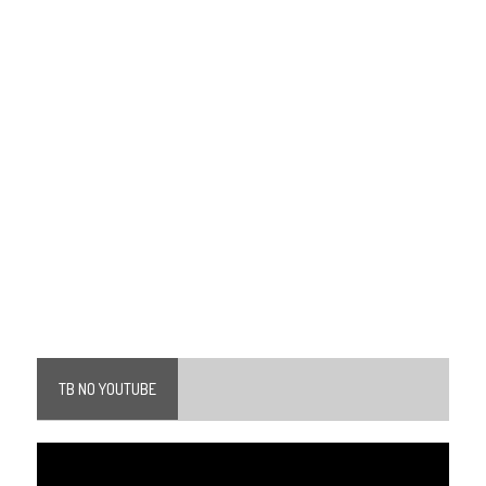
TB NO YOUTUBE
Tocador
de