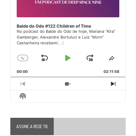
Balde do Odo #122 Children of Time
No podcast do Balde do Odo de hoje, Mariana “Kira”
Gamberger, Alexandre Bortuluci e Luiz “Morn”
Castanheira recebem
[...]
1
x
Skip
Play
Jump
Change
Share
Playback
This
Backward
Pause
Forward
00:00
Rate
02:11:58
Episode
Previous
Show
Next
Episode
Episodes
Episode
Show
List
Podcast
Information
ASSINE A REDE TB