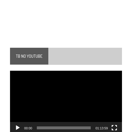
TB NO YOUTUBE
Tocador
de
vídeo
00:00
01:13:59