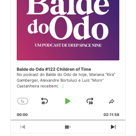
Balde do Odo #122 Children of Time
No podcast do Balde do Odo de hoje, Mariana “Kira”
Gamberger, Alexandre Bortuluci e Luiz “Morn”
Castanheira recebem
[...]
1
x
Skip
Play
Jump
Change
Share
Playback
This
Backward
Pause
Forward
00:00
Rate
02:11:58
Episode
Previous
Show
Next
Episode
Episodes
Episode