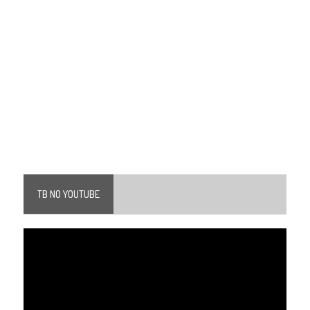
TB NO YOUTUBE
Tocador
de
vídeo