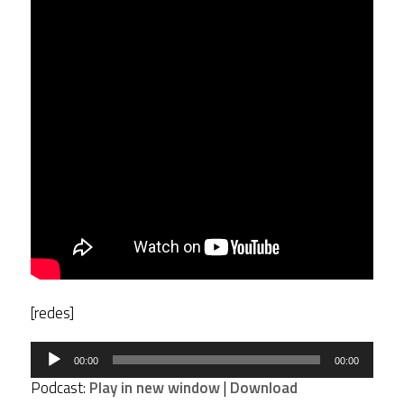
[redes]
Tocador
00:00
00:00
de
Podcast:
Play in new window
|
Download
áudio