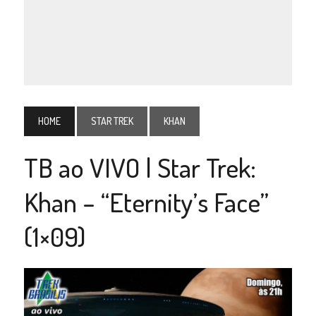
HOME
STAR TREK
KHAN
TB ao VIVO | Star Trek:
Khan – “Eternity’s Face”
(1×09)