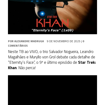
POR
ALEXANDRE MADRUGA
9 DE NOVEMBRO DE 2025
|
0
COMENTÁRIOS
Neste TB ao VIVO, o trio Salvador Nogueira, Leandro
Magalhães e Muryllo von Grol debate cada detalhe de
“Eternity’s Face”, o 9º e último episódio de
Star Trek:
Khan
. Não perca!