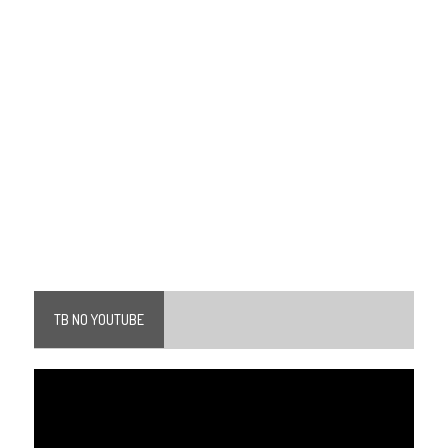
TB NO YOUTUBE
Tocador
de
vídeo