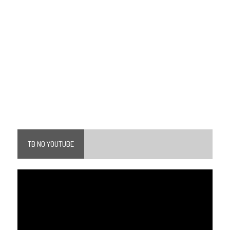
TB NO YOUTUBE
Tocador
de
vídeo