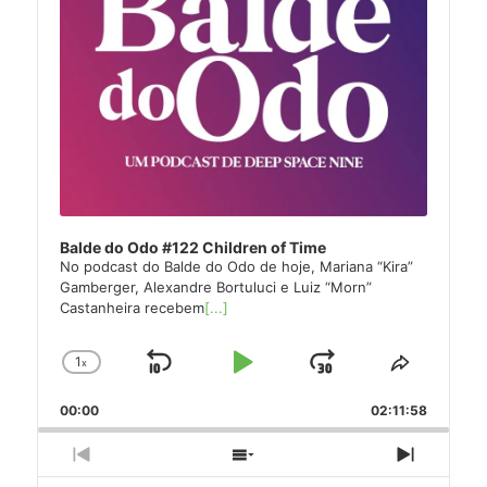
Balde do Odo #122 Children of Time
No podcast do Balde do Odo de hoje, Mariana “Kira”
Gamberger, Alexandre Bortuluci e Luiz “Morn”
Castanheira recebem
[...]
1
x
Skip
Play
Jump
Change
Share
Playback
This
Backward
Pause
Forward
00:00
Rate
02:11:58
Episode
Previous
Show
Next
Episode
Episodes
Episode