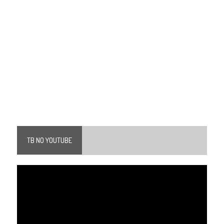
TB NO YOUTUBE
Tocador
de
vídeo