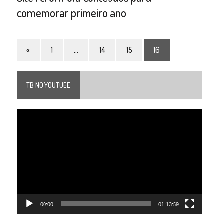
comemorar primeiro ano
«
1
…
14
15
16
TB NO YOUTUBE
Tocador
de
vídeo
00:00
01:13:59