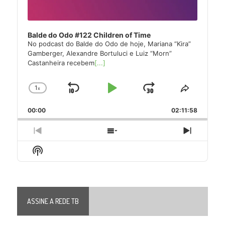
Balde do Odo #122 Children of Time
No podcast do Balde do Odo de hoje, Mariana “Kira”
Gamberger, Alexandre Bortuluci e Luiz “Morn”
Castanheira recebem
[...]
1
x
Skip
Play
Jump
Change
Share
Playback
This
Backward
Pause
Forward
00:00
Rate
02:11:58
Episode
Previous
Show
Next
Episode
Episodes
Episode
Show
List
Podcast
Information
ASSINE A REDE TB