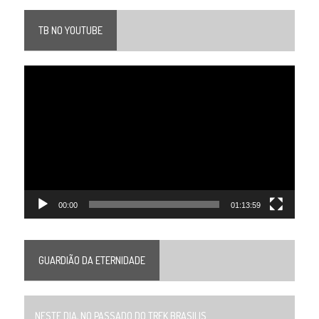
TB NO YOUTUBE
Tocador
de
vídeo
00:00
01:13:59
GUARDIÃO DA ETERNIDADE
NESTE DIA, NO PASSADO DO TREK BRASILIS...