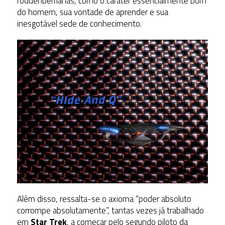
roddenberrianas, como o caráter essencialmente bom
do homem, sua vontade de aprender e sua
inesgotável sede de conhecimento.
Além disso, ressalta-se o axioma “poder absoluto
corrompe absolutamente”, tantas vezes já trabalhado
em
Star Trek
, a começar pelo segundo piloto da