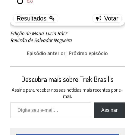
0.0
2 (
10.53 % )
3.5
0 ( 0 % )
Edição de Maria-Lucia Rácz
3.0
1 ( 5.26
Revisão de Salvador Nogueira
% )
2.5
Episódio anterior
|
Próximo episódio
2 (
10.53 % )
2.0
3 (
Descubra mais sobre Trek Brasilis
15.79 % )
1.5
Assine para receber nossas notícias mais recentes por e-
6 (
mail.
31.58 % )
Digite seu e-mail…
1.0
Assinar
2 (
10.53 % )
0.5
2 (
10.53 % )