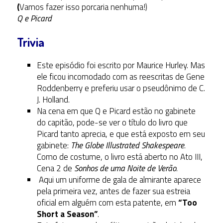
(
Vamos fazer isso porcaria nenhuma!)
Q e Picard
Trivia
Este episódio foi escrito por Maurice Hurley. Mas
ele ficou incomodado com as reescritas de Gene
Roddenberry e preferiu usar o pseudônimo de C.
J. Holland.
Na cena em que Q e Picard estão no gabinete
do capitão, pode-se ver o título do livro que
Picard tanto aprecia, e que está exposto em seu
gabinete:
The Globe Illustrated Shakespeare
.
Como de costume, o livro está aberto no Ato III,
Cena 2 de
Sonhos de uma Noite de Verão
.
Aqui um uniforme de gala de almirante aparece
pela primeira vez, antes de fazer sua estreia
oficial em alguém com esta patente, em
“Too
Short a Season”
.