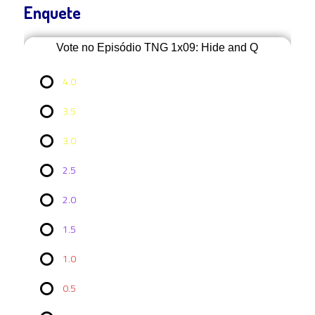
Enquete
Vote no Episódio TNG 1x09: Hide and Q
4.0
3.5
3.0
2.5
2.0
Vote no
1.5
Episódio
TNG
1x09:
1.0
Hide and
Q
0.5
4.0