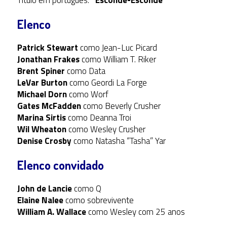
Título em português:
“Esconde-Esconde”
Elenco
Patrick Stewart
como Jean-Luc Picard
Jonathan Frakes
como William T. Riker
Brent Spiner
como Data
LeVar Burton
como Geordi La Forge
Michael Dorn
como Worf
Gates McFadden
como Beverly Crusher
Marina Sirtis
como Deanna Troi
Wil Wheaton
como Wesley Crusher
Denise Crosby
como Natasha “Tasha” Yar
Elenco convidado
John de Lancie
como Q
Elaine Nalee
como sobrevivente
William A. Wallace
como Wesley com 25 anos