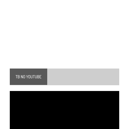
TB NO YOUTUBE
Tocador
de
vídeo