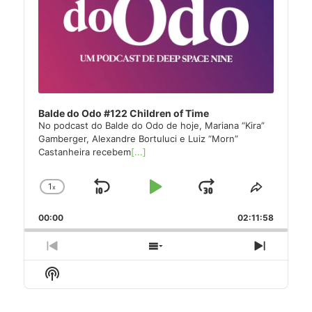
Balde do Odo #122 Children of Time
No podcast do Balde do Odo de hoje, Mariana “Kira”
Gamberger, Alexandre Bortuluci e Luiz “Morn”
Castanheira recebem
[...]
1
x
Skip
Play
Jump
Change
Share
Playback
This
Backward
Pause
Forward
00:00
Rate
02:11:58
Episode
Previous
Show
Next
Episode
Episodes
Episode
Show
List
Podcast
Information