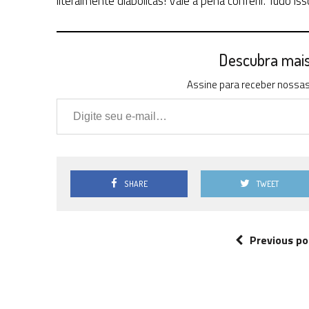
literalmente diabólicas! Vale a pena conferir. Tudo 
Descubra mais 
Assine para receber nossas 
Digite seu e-mail…
SHARE
TWEET
Previous po