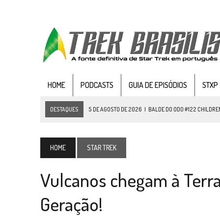
HOME
PODCASTS
GUIA DE EPISÓDIOS
STXP
DESTAQUES
5 DE AGOSTO DE 2026
|
BALDE DO ODO #122 CHILDREN
4 DE AGOSTO DE 2026
|
REVISITANDO “HIDE AND Q” (TNG 1×09)
3 DE AGOSTO DE 2026
|
VEJA FOTOS DO TERCEIRO EPISÓDIO DA 4ª 
HOME
STAR TREK
3 DE AGOSTO DE 2026
|
PARAMOUNT E CBS DERRUBAM NOVO VÍDEO DO
Vulcanos chegam à Terra
2 DE AGOSTO DE 2026
|
TB AO VIVO | STAR TREK: STRANGE NEW WORLDS
1 DE AGOSTO DE 2026
|
ELENCO DE STRANGE NEW WORLDS ENCARA O 
Geração!
31 DE JULHO DE 2026
|
GRANDES JORNADAS | QUATRO EPISÓDIOS DE