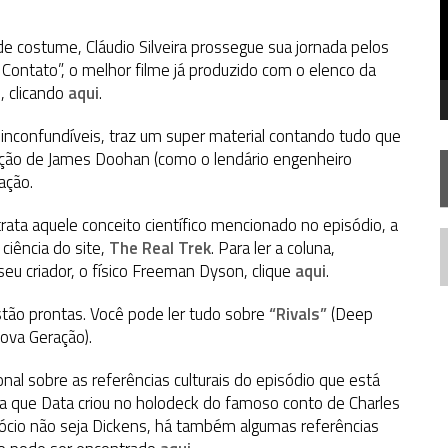
SILIS
JÁ DISPONÍVEL EM PRÉ-VENDA!
e costume, Cláudio Silveira prossegue sua jornada pelos
 Contato”, o melhor filme já produzido com o elenco da
RIEND
, clicando
aqui
.
inconfundíveis, traz um super material contando tudo que
rição de James Doohan (como o lendário engenheiro
ação.
rata aquele conceito científico mencionado no episódio, a
ciência do site,
The Real Trek
. Para ler a coluna,
N
seu criador, o físico Freeman Dyson, clique
aqui
.
tão prontas. Você pode ler tudo sobre
“Rivals”
(Deep
ova Geração).
l sobre as referências culturais do episódio que está
na que Data criou no holodeck do famoso conto de Charles
ócio não seja Dickens, há também algumas referências