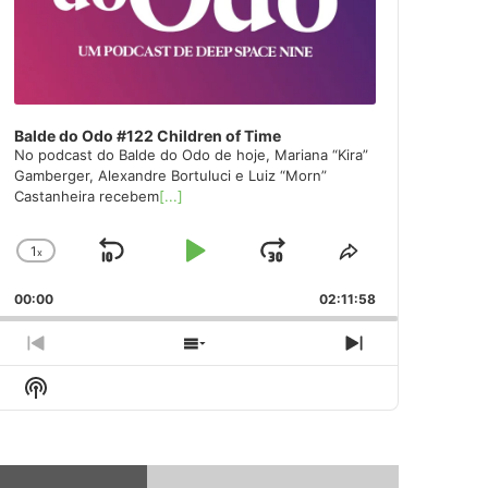
Balde do Odo #122 Children of Time
No podcast do Balde do Odo de hoje, Mariana “Kira”
Gamberger, Alexandre Bortuluci e Luiz “Morn”
Castanheira recebem
[...]
1
x
Skip
Play
Jump
Change
Share
Playback
This
Backward
Pause
Forward
00:00
Rate
02:11:58
Episode
Previous
Show
Next
Episode
Episodes
Episode
Show
List
Podcast
Information