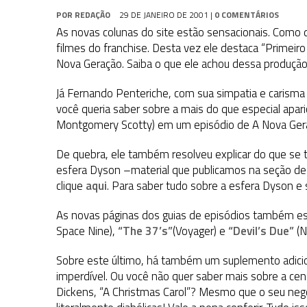
31 DE JULHO DE 2026
|
BOX DELUXE DO ANO 5 DA
COLEÇÃO TREK BRA
POR
REDAÇÃO
29 DE JANEIRO DE 2001
|
0 COMENTÁRIOS
31 DE JULHO DE 2026
|
SNW 4×02: THE GRIFFIN INCIDENT
As novas colunas do site estão sensacionais. Como d
filmes do franchise. Desta vez ele destaca “Primeiro
6 DE AGOSTO DE 2026
|
AVALIE E COMENTE SNW 4×03: HUMAN BEST F
Nova Geração. Saiba o que ele achou dessa produção
Já Fernando Penteriche, com sua simpatia e carisma 
você queria saber sobre a mais do que especial apa
Montgomery Scotty) em um episódio de A Nova Ger
De quebra, ele também resolveu explicar do que se t
esfera Dyson –material que publicamos na seção de 
clique
aqui
. Para saber tudo sobre a esfera Dyson e 
As novas páginas dos guias de episódios também es
Space Nine),
“The 37’s”
(Voyager) e
“Devil’s Due”
(N
Sobre este último, há também um suplemento adiciona
imperdível. Ou você não quer saber mais sobre a ce
Dickens, “A Christmas Carol”? Mesmo que o seu neg