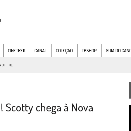
CINETREK
CANAL
COLEÇÃO
TBSHOP
GUIA DO CÂN
 OF TIME
TEMPORADA DE STRANGE NEW WORDS
 FILME DE FÃS AXANAR HORAS APÓS ESTREIA
! Scotty chega à Nova
 – “THE GRIFFIN INCIDENT” (4×02)
T
FIM DE UMA ERA NA SDCC
d
v
STAR TREK
SOBRE DIFERENTES PONTOS DE VISTA