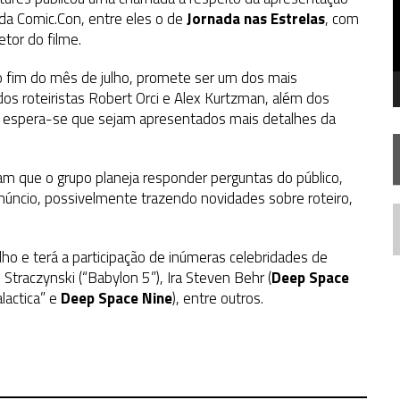
 – “THE GRIFFIN INCIDENT” (4×02)
 da Comic.Con, entre eles o de
Jornada nas Estrelas
, com
etor do filme.
FIM DE UMA ERA NA SDCC
TA TEMPORADA DE
A NOVA GERAÇÃO
no fim do mês de julho, promete ser um dos mais
os roteiristas Robert Orci e Alex Kurtzman, além dos
, espera-se que sejam apresentados mais detalhes da
ram que o grupo planeja responder perguntas do público,
 anúncio, possivelmente trazendo novidades sobre roteiro,
N
ulho e terá a participação de inúmeras celebridades de
Straczynski (“Babylon 5”), Ira Steven Behr (
Deep Space
lactica” e
Deep Space Nine
), entre outros.