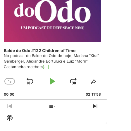
Balde do Odo #122 Children of Time
No podcast do Balde do Odo de hoje, Mariana “Kira”
Gamberger, Alexandre Bortuluci e Luiz “Morn”
Castanheira recebem
[...]
1
x
Skip
Play
Jump
Change
Share
Playback
This
Backward
Pause
Forward
00:00
Rate
02:11:58
Episode
Previous
Show
Next
Episode
Episodes
Episode
Show
List
Podcast
Information