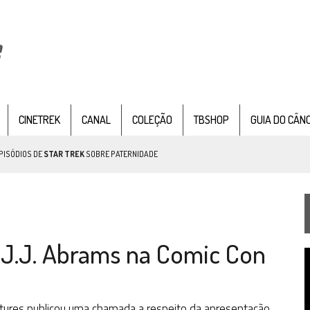
CINETREK
CANAL
COLEÇÃO
TBSHOP
GUIA DO CÂN
PISÓDIOS DE
STAR TREK
SOBRE PATERNIDADE
IE DOCUMENTAL DE
STAR TREK
, CHEGA EM 8 DE SETEMBRO
 J.J. Abrams na Comic Con
T
TEMPORADA DE STRANGE NEW WORDS
d
v
 FILME DE FÃS AXANAR HORAS APÓS ESTREIA
tures publicou uma chamada a respeito da apresentação