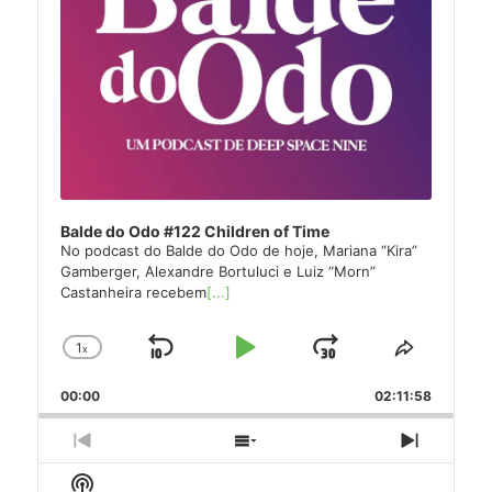
Balde do Odo #122 Children of Time
No podcast do Balde do Odo de hoje, Mariana “Kira”
Gamberger, Alexandre Bortuluci e Luiz “Morn”
Castanheira recebem
[...]
1
x
Skip
Play
Jump
Change
Share
Playback
This
Backward
Pause
Forward
00:00
Rate
02:11:58
Episode
Previous
Show
Next
Episode
Episodes
Episode
Show