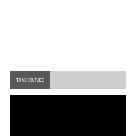
TB NO YOUTUBE
Tocador
de
vídeo