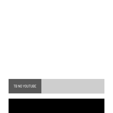
TB NO YOUTUBE
Tocador
de