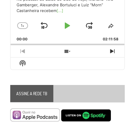
Gamberger, Alexandre Bortuluci e Luiz “Morn”
Castanheira recebem
[...]
1
x
Skip
Play
Jump
Change
Share
Playback
This
Backward
Pause
Forward
00:00
Rate
02:11:58
Episode
Previous
Show
Next
Episode
Episodes
Episode
Show
List
Podcast
Information
ASSINE A REDE TB