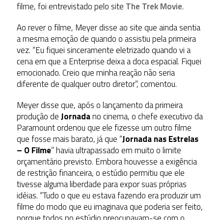
filme, foi entrevistado pelo site
The Trek Movie
.
Ao rever o filme, Meyer disse ao site que ainda sentia
a mesma emoção de quando o assistiu pela primeira
vez. “Eu fiquei sinceramente eletrizado quando vi a
cena em que a Enterprise deixa a doca espacial. Fiquei
emocionado. Creio que minha reação não seria
diferente de qualquer outro diretor”, comentou.
Meyer disse que, após o lançamento da primeira
produção de
Jornada
no cinema, o chefe executivo da
Paramount ordenou que ele fizesse um outro filme
que fosse mais barato, já que “
Jornada nas Estrelas
– O Filme
” havia ultrapassado em muito o limite
orçamentário previsto. Embora houvesse a exigência
de restrição financeira, o estúdio permitiu que ele
tivesse alguma liberdade para expor suas próprias
idéias. “Tudo o que eu estava fazendo era produzir um
filme do modo que eu imaginava que poderia ser feito,
porque todos no estúdio preocupavam-se com o