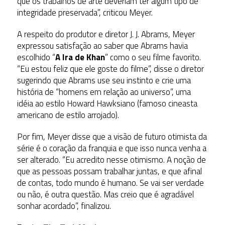
que os trabalhos de arte deveriam ter algum tipo de
integridade preservada”, criticou Meyer.
A respeito do produtor e diretor J. J. Abrams, Meyer
expressou satisfação ao saber que Abrams havia
escolhido “
A Ira de Khan
” como o seu filme favorito.
“Eu estou feliz que ele goste do filme”, disse o diretor
sugerindo que Abrams use seu instinto e crie uma
história de “homens em relação ao universo”, uma
idéia ao estilo Howard Hawksiano (famoso cineasta
americano de estilo arrojado).
Por fim, Meyer disse que a visão de futuro otimista da
série é o coração da franquia e que isso nunca venha a
ser alterado. “Eu acredito nesse otimismo. A noção de
que as pessoas possam trabalhar juntas, e que afinal
de contas, todo mundo é humano. Se vai ser verdade
ou não, é outra questão. Mas creio que é agradável
sonhar acordado”, finalizou.