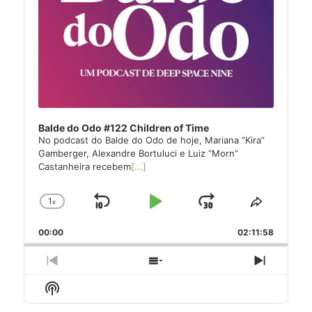
Balde do Odo #122 Children of Time
No podcast do Balde do Odo de hoje, Mariana “Kira”
Gamberger, Alexandre Bortuluci e Luiz “Morn”
Castanheira recebem
[...]
1
x
Skip
Play
Jump
Change
Share
Playback
This
Backward
Pause
Forward
00:00
Rate
02:11:58
Episode
Previous
Show
Next
Episode
Episodes
Episode
Show
List
Podcast