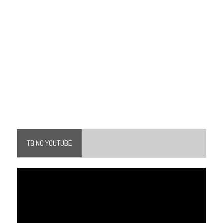
TB NO YOUTUBE
Tocador
de
vídeo