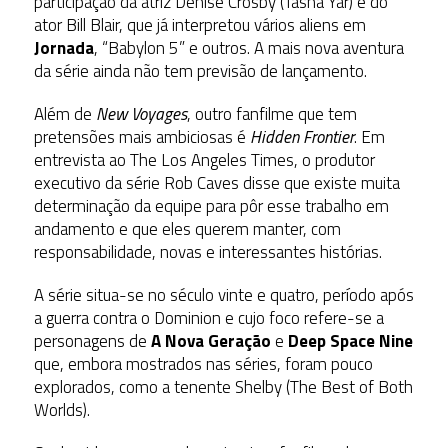
participação da atriz Denise Crosby (Tasha Yar) e do
ator Bill Blair, que já interpretou vários aliens em
Jornada
, “Babylon 5” e outros. A mais nova aventura
da série ainda não tem previsão de lançamento.
Além de
New Voyages
, outro fanfilme que tem
pretensões mais ambiciosas é
Hidden Frontier
. Em
entrevista ao The Los Angeles Times, o produtor
executivo da série Rob Caves disse que existe muita
determinação da equipe para pôr esse trabalho em
andamento e que eles querem manter, com
responsabilidade, novas e interessantes histórias.
A série situa-se no século vinte e quatro, período após
a guerra contra o Dominion e cujo foco refere-se a
personagens de
A Nova Geração
e
Deep Space Nine
que, embora mostrados nas séries, foram pouco
explorados, como a tenente Shelby (The Best of Both
Worlds).