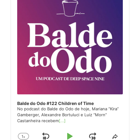
Balde do Odo #122 Children of Time
No podcast do Balde do Odo de hoje, Mariana “Kira”
Gamberger, Alexandre Bortuluci e Luiz “Morn”
Castanheira recebem
[...]
1
x
Change
Share